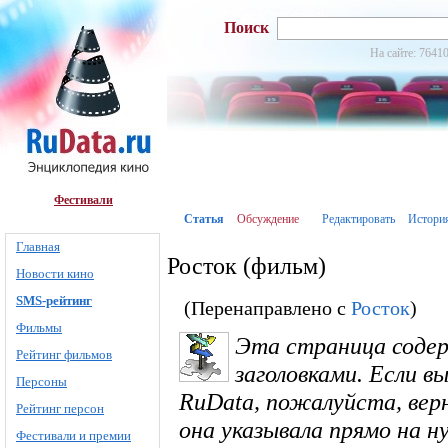
Поиск
На сайте: 76410
Фестивали
Статья
Обсуждение
Редактировать
Истори
Главная
Росток (фильм)
Новости кино
SMS-рейтинг
(Перенаправлено с
Росток
)
Фильмы
Эта страница соде
Рейтинг фильмов
заголовками. Если в
Персоны
RuData, пожалуйста, вер
Рейтинг персон
она указывала прямо на 
Фестивали и премии