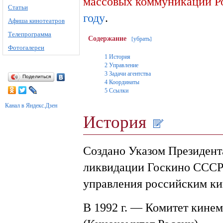
массовых коммуникаций Р
Статьи
году
.
Афиша кинотеатров
Телепрограмма
Содержание
убрать
[
]
Фотогалереи
1
История
2
Управление
3
Задачи агентства
Поделиться
4
Координаты
5
Ссылки
Канал в Яндекс.Дзен
История
Создано Указом Президент
ликвидации Госкино СССР 
управления российским ки
В 1992 г. — Комитет кине