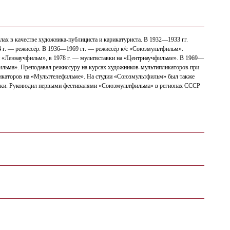
алах в качестве художника-публициста и карикатуриста. В 1932—1933 гг.
 г. — режиссёр. В 1936—1969 гг. — режиссёр к/с «Союзмультфильм».
и «Леннаучфильм», в 1978 г. — мультвставки на «Центрнаучфильме». В 1969—
фильма». Преподавал режиссуру на курсах художников-мультипликаторов при
ликаторов на «Мульттелефильме». На студии «Союзмультфильм» был также
одики. Руководил первыми фестивалями «Союзмультфильма» в регионах СССР