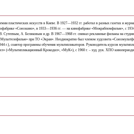
емии пластических искусств в Киеве. В 1927—1932 гг. работал в разных газетах и журн
инофабрике «Союзкино», в 1933—1936 гг. — на кинофабрике «Межрабпомфильм», с 1934
 В. Сутеевым, А. Беляковым и др. В 1967—1968 гг. снимал рекламные фильмы на студи
дии «Мульттелефильм» при ТО «Экран». Неоднократно был членом худсовета «Союзмульт
44 г.), соавтор программы обучения мультипликаторов. Руководитель курсов мультип
тел» («Мультипликационный Крокодил», «МуК»), с 1960 г. – худ. рук. ХПО кинопери