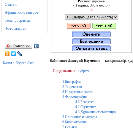
Рейтинг персоны
Статьи
( 1 оценка, 370-е место )
4
Афиша кинотеатров
Телепрограмма
Фотогалереи
Поделиться
Бабиченко Дмитрий Наумович
— кинорежиссёр, худ
Канал в Яндекс.Дзен
Содержание
убрать
[
]
1
Биография
2
Творчество
3
Интересные факты
4
Фильмография
4.1
Режиссёр
4.2
Сценарист
4.3
Художник-постановщик
5
Признание и награды
6
Библиография
7
Ссылки