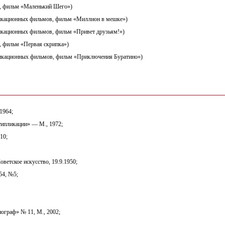
 фильм «Маленький Шего»)
ликационных фильмов, фильм «Миллион в мешке»)
икационных фильмов, фильм «Привет друзьям!»)
 фильм «Первая скрипка»)
ликационных фильмов, фильм «Приключения Буратино»)
1964;
типликации» — М., 1972;
10;
оветское искусство, 19.9.1950;
54, №5;
граф» № 11, М., 2002;