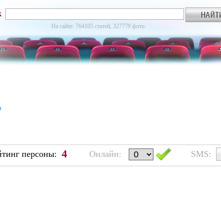
к
На сайте: 764105 статей, 327779 фото.
я
4
йтинг персоны:
Онлайн:
SMS: