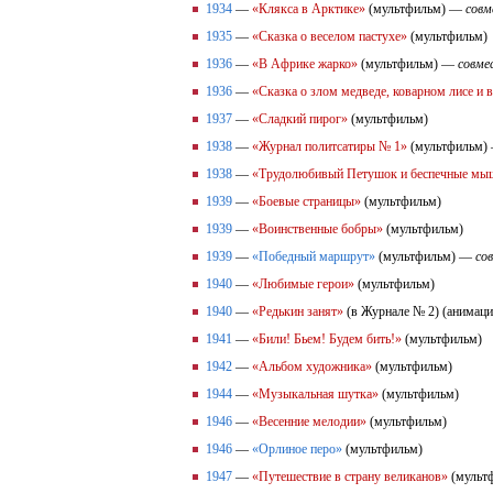
1934
—
«Клякса в Арктике»
(мультфильм) —
совм
1935
—
«Сказка о веселом пастухе»
(мультфильм)
1936
—
«В Африке жарко»
(мультфильм) —
совме
1936
—
«Сказка о злом медведе, коварном лисе и 
1937
—
«Сладкий пирог»
(мультфильм)
1938
—
«Журнал политсатиры № 1»
(мультфильм)
1938
—
«Трудолюбивый Петушок и беспечные мы
1939
—
«Боевые страницы»
(мультфильм)
1939
—
«Воинственные бобры»
(мультфильм)
1939
—
«Победный маршрут»
(мультфильм) —
со
1940
—
«Любимые герои»
(мультфильм)
1940
—
«Редькин занят»
(в Журнале № 2) (анимац
1941
—
«Били! Бьем! Будем бить!»
(мультфильм)
1942
—
«Альбом художника»
(мультфильм)
1944
—
«Музыкальная шутка»
(мультфильм)
1946
—
«Весенние мелодии»
(мультфильм)
1946
—
«Орлиное перо»
(мультфильм)
1947
—
«Путешествие в страну великанов»
(мульт