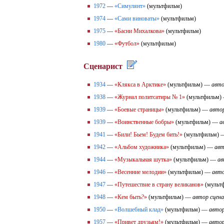
1972
—
«Симулянт»
(мультфильм)
1974
—
«Сами виноваты»
(мультфильм)
1975
—
«Басни Михалкова»
(мультфильм)
1980
—
«Футбол»
(мультфильм)
Сценарист
1934
—
«Клякса в Арктике»
(мультфильм) —
авто
1938
—
«Журнал политсатиры № 1»
(мультфильм)
1939
—
«Боевые страницы»
(мультфильм) —
автор
1939
—
«Воинственные бобры»
(мультфильм) —
а
1941
—
«Били! Бьем! Будем бить!»
(мультфильм)
1942
—
«Альбом художника»
(мультфильм) —
авт
1944
—
«Музыкальная шутка»
(мультфильм) —
ав
1946
—
«Весенние мелодии»
(мультфильм) —
авто
1947
—
«Путешествие в страну великанов»
(мульт
1948
—
«Кем быть?»
(мультфильм) —
автор сцен
1950
—
«Волшебный клад»
(мультфильм) —
автор
1957
—
«Привет друзьям!»
(мультфильм) —
автор