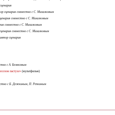
сценария
ор сценария совместно с С. Михалковым
ценария совместно с С. Михалковым
рия совместно с С. Михалковым
сценария совместно с С. Михалковым
автор сценария
стно с А. Беляковым
веселом пастухе»
(мультфильм)
стно с Б. Дежкиным, П. Репкиным