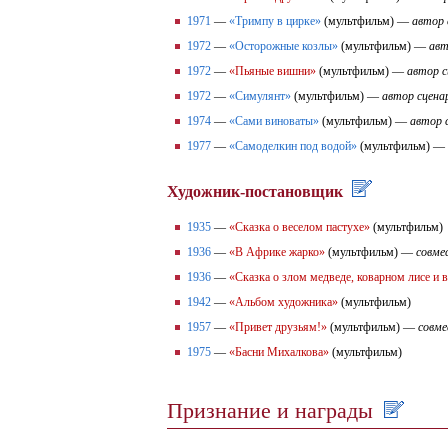
1971
—
«Тримпу в цирке»
(мультфильм) —
автор 
1972
—
«Осторожные козлы»
(мультфильм) —
авт
1972
—
«Пьяные вишни»
(мультфильм) —
автор с
1972
—
«Симулянт»
(мультфильм) —
автор сцена
1974
—
«Сами виноваты»
(мультфильм) —
автор 
1977
—
«Самоделкин под водой»
(мультфильм) —
Художник-постановщик
1935
—
«Сказка о веселом пастухе»
(мультфильм)
1936
—
«В Африке жарко»
(мультфильм) —
совме
1936
—
«Сказка о злом медведе, коварном лисе и 
1942
—
«Альбом художника»
(мультфильм)
1957
—
«Привет друзьям!»
(мультфильм) —
совме
1975
—
«Басни Михалкова»
(мультфильм)
Признание и награды