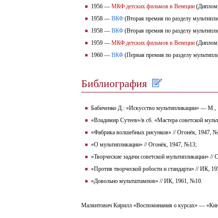
1956 —
МКФ детских фильмов в Венеции
(Диплом,
1958 —
ВКФ
(Вторая премия по разделу мультип
1958 —
ВКФ
(Вторая премия по разделу мультипл
1959 —
МКФ детских фильмов в Венеции
(Диплом,
1960 —
ВКФ
(Первая премия по разделу мультип
Библиография
Бабиченко Д.: «Искусство мультипликации» — М., 
«Владимир Сутеев»/в сб. «Мастера советской муль
«Фабрика волшебных рисунков» // Огонёк, 1947, №
«О мультипликации» // Огонёк, 1947, №13;
«Творческие задачи советской мультипликации» // С
«Против творческой робости и стандарта» // ИК, 19
«Довольно мультштампов» // ИК, 1961, №10.
Малянтович Кирилл «Воспоминания о курсах» — «Кино