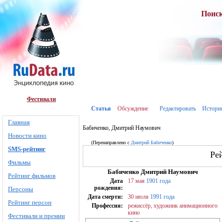
Поис
Фестивали
Статья
Обсуждение
Редактировать
Истори
Главная
Бабиченко, Дмитрий Наумович
Новости кино
(Перенаправлено с
Дмитрий Бабиченко
)
SMS-рейтинг
Ре
Фильмы
Бабиченко Дмитрий Наумович
Рейтинг фильмов
Дата
17 мая
1901 года
рождения:
Персоны
Дата смерти:
30 июля
1991 года
Рейтинг персон
Профессия:
режиссёр, художник анимационного
кино
Фестивали и премии