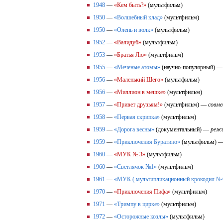
1948
—
«Кем быть?»
(мультфильм)
1950
—
«Волшебный клад»
(мультфильм)
1950
—
«Олень и волк»
(мультфильм)
1952
—
«Валидуб»
(мультфильм)
1953
—
«Братья Лю»
(мультфильм)
1955
—
«Меченые атомы»
(научно-популярный) 
1956
—
«Маленький Шего»
(мультфильм)
1956
—
«Миллион в мешке»
(мультфильм)
1957
—
«Привет друзьям!»
(мультфильм) —
совме
1958
—
«Первая скрипка»
(мультфильм)
1959
—
«Дорога весны»
(документальный) —
режи
1959
—
«Приключения Буратино»
(мультфильм) 
1960
—
«МУК № 3»
(мультфильм)
1960
—
«Светлячок №1»
(мультфильм)
1961
—
«МУК ( мультипликационный крокодил №4
1970
—
«Приключения Пифа»
(мультфильм)
1971
—
«Тримпу в цирке»
(мультфильм)
1972
—
«Осторожные козлы»
(мультфильм)