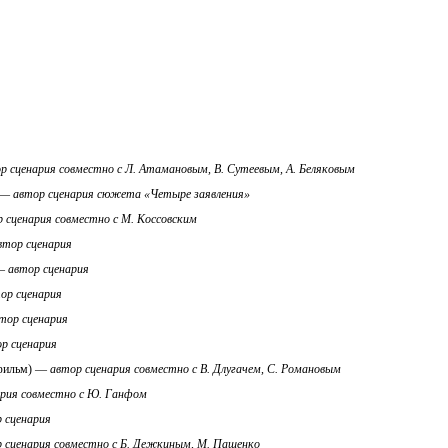
р сценария совместно с Л. Атамановым, В. Сутеевым, А. Беляковым
 —
автор сценария сюжета «Четыре заявления»
 сценария совместно с М. Коссовским
втор сценария
 —
автор сценария
ор сценария
тор сценария
р сценария
фильм) —
автор сценария совместно с В. Длугачем, С. Романовым
ария совместно с Ю. Ганфом
 сценария
 сценария совместно с Б. Дежкиным, М. Пащенко