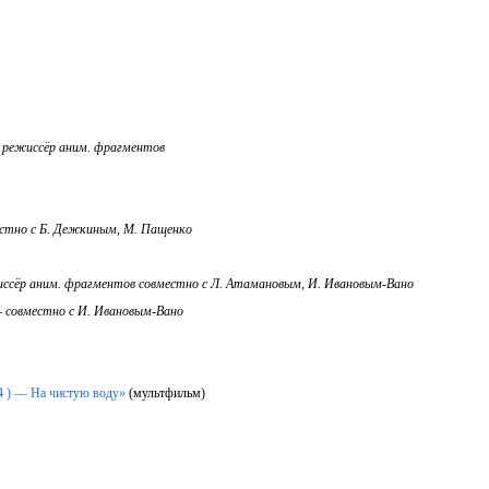
—
режиссёр аним. фрагментов
стно с Б. Дежкиным, М. Пащенко
ссёр аним. фрагментов совместно с Л. Атамановым, И. Ивановым-Вано
—
совместно с И. Ивановым-Вано
 ) — На чистую воду»
(мультфильм)