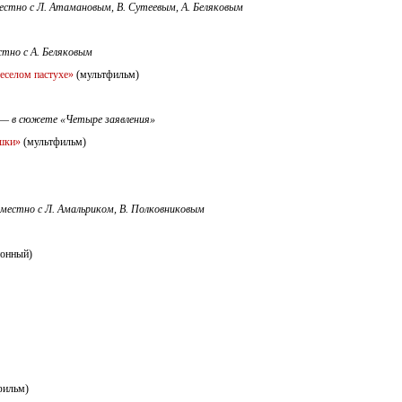
естно с Л. Атамановым, В. Сутеевым, А. Беляковым
стно с А. Беляковым
веселом пастухе»
(мультфильм)
 —
в сюжете «Четыре заявления»
шки»
(мультфильм)
вместно с Л. Амальриком, В. Полковниковым
ионный)
фильм)