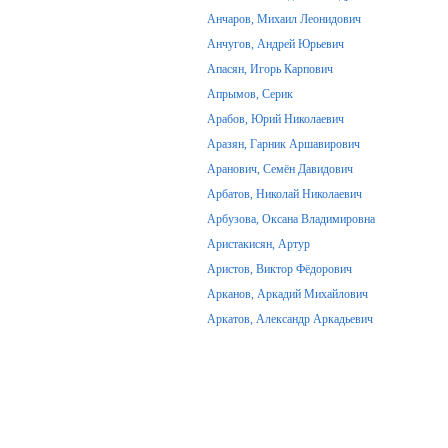
Анчаров, Михаил Леонидович
Анчугов, Андрей Юрьевич
Апасян, Игорь Карпович
Апрымов, Серик
Арабов, Юрий Николаевич
Аразян, Гарник Аршавирович
Аранович, Семён Давидович
Арбатов, Николай Николаевич
Арбузова, Оксана Владимировна
Аристакисян, Артур
Аристов, Виктор Фёдорович
Арканов, Аркадий Михайлович
Аркатов, Александр Аркадьевич