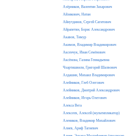
Азёрников, Валентин Захарович
Айзикович, Натан
Айнутдинов, Сергей Сагитович
Айрапетян, Борис Александрович
Акавов, Тимур
Акимов, Владимир Владимирович
Аксенчук, Иван Семёнович
Аксёнова, Галина Геннадьевна
Чхартишвили, Григорий Шалвович
Алдашин, Михаил Владимирович
Алейников, Глеб Олегович
Алейников, Дмитрий Александрович
Алейников, Игорь Олегович
Алекса Вега
Алексеев, Алексей (мультипликатор)
Алеников, Владимир Михайлович
Алиев, Ариф Тагиевич
Алиев, Эдуард Мустафаевич (продюсер,