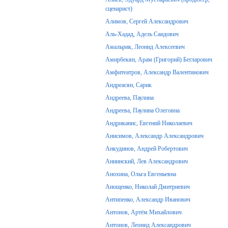
сценарист)
Алимов, Сергей Александрович
Аль-Хадад, Адель Саидович
Амальрик, Леонид Алексеевич
Амирбекян, Арам (Григорий) Бегларович
Амфитеатров, Александр Валентинович
Андреасян, Сарик
Андреева, Паулина
Андреева, Паулина Олеговна
Андриканис, Евгений Николаевич
Анисимов, Александр Александрович
Анкудинов, Андрей Робертович
Аннинский, Лев Александрович
Анохина, Ольга Евгеньевна
Анощенко, Николай Дмитриевич
Антипенко, Александр Иванович
Антонов, Артём Михайлович
Антонов, Леонид Александрович