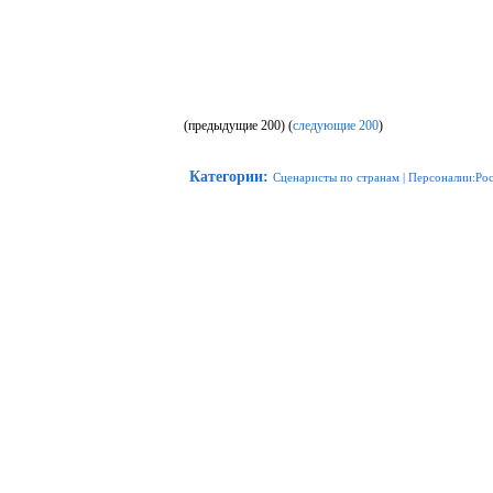
(предыдущие 200) (
следующие 200
)
Категории
:
Сценаристы по странам
|
Персоналии:Ро