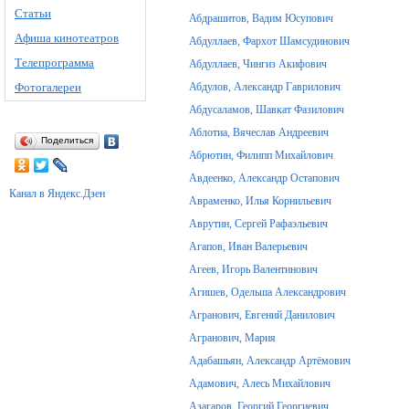
Статьи
Абдрашитов, Вадим Юсупович
Афиша кинотеатров
Абдуллаев, Фархот Шамсудинович
Телепрограмма
Абдуллаев, Чингиз Акифович
Фотогалереи
Абдулов, Александр Гаврилович
Абдусаламов, Шавкат Фазилович
Аблотиа, Вячеслав Андреевич
Поделиться
Абрютин, Филипп Михайлович
Авдеенко, Александр Остапович
Канал в Яндекс.Дзен
Авраменко, Илья Корнильевич
Аврутин, Сергей Рафаэльевич
Агапов, Иван Валерьевич
Агеев, Игорь Валентинович
Агишев, Одельша Александрович
Агранович, Евгений Данилович
Агранович, Мария
Адабашьян, Александр Артёмович
Адамович, Алесь Михайлович
Азагаров, Георгий Георгиевич