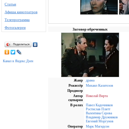
Статьи
Афиша кинотеатров
Телепрограмма
Фотогалереи
Заговор обреченных
Поделиться
Канал в Яндекс.Дзен
Жанр
драма
Режиссёр
Михаил Калатозов
Продюсер
Автор
Николай Вирта
сценария
В ролях
Павел Кадочников
Ростислав Плятт
Валентина Серова
Владимир Дружников
Евгений Моргунов
Оператор
Марк Магидсон