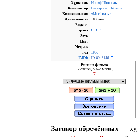
Художник
Иосиф Шпинель
Композитор
Виссарион Шебалин
Кинокомпания
«Мосфильм»
Длительность
103 мин.
Бюджет
Страна
СССР
Звук
Цвет
Метраж
Год
1950
IMDb
ID 0043156
Рейтинг фильма
( 2 оценки, 502-е место )
7
Заговор обречённых
— ху