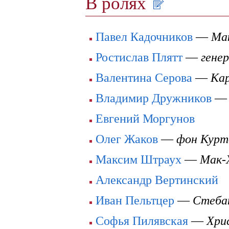
В ролях
Павел Кадочников
—
Ма
Ростислав Плятт
—
гене
Валентина Серова
—
Кар
Владимир Дружников
Евгений Моргунов
Олег Жаков
—
фон Курт
Максим Штраух
—
Мак-
Александр Вертинский
Иван Пельтцер
—
Стеба
Софья Пилявская
—
Хри