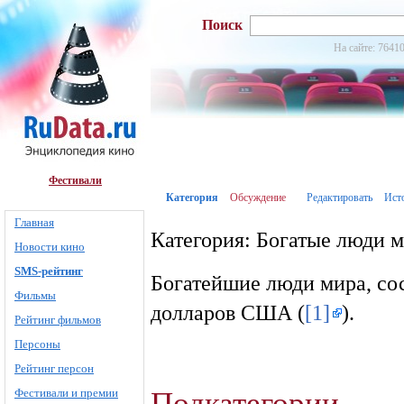
Поиск
На сайте: 76410
Фестивали
Категория
Обсуждение
Редактировать
Ист
Главная
Категория: Богатые люди 
Новости кино
SMS-рейтинг
Богатейшие люди мира, со
Фильмы
долларов США (
[1]
).
Рейтинг фильмов
Персоны
Рейтинг персон
Подкатегории
Фестивали и премии