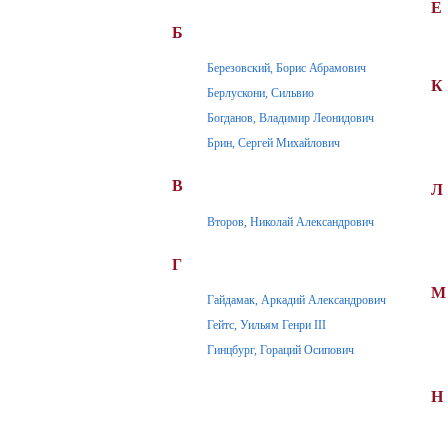
Е
Б
Березовский, Борис Абрамович
К
Берлускони, Сильвио
Богданов, Владимир Леонидович
Брин, Сергей Михайлович
В
Л
Второв, Николай Александрович
Г
М
Гайдамак, Аркадий Александрович
Гейтс, Уильям Генри III
Гинцбург, Гораций Осипович
Н