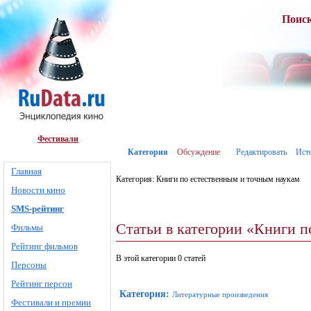
Поис
Фестивали
Категория
Обсуждение
Редактировать
Ист
Главная
Категория: Книги по естественным и точным наукам
Новости кино
SMS-рейтинг
Статьи в категории «Книги 
Фильмы
Рейтинг фильмов
В этой категории 0 статей
Персоны
Рейтинг персон
Категория
:
Литературные произведения
Фестивали и премии