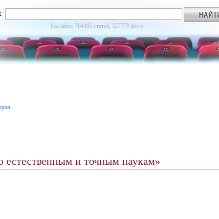
к
На сайте: 764105 статей, 327779 фото.
ория
по естественным и точным наукам»