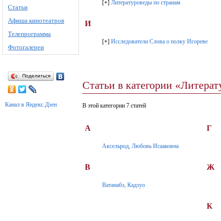
[
+
]
Литературоведы по странам
Статьи
Афиша кинотеатров
И
Телепрограмма
[
+
]
Исследователи Слова о полку Игореве
Фотогалереи
Поделиться
Статьи в категории «Литера
Канал в Яндекс.Дзен
В этой категории 7 статей
А
Г
Аксельрод, Любовь Исааковна
В
Ж
Ватанабэ, Кадзуо
К