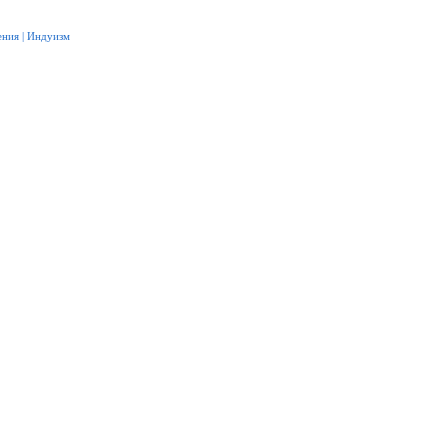
ения
|
Индуизм