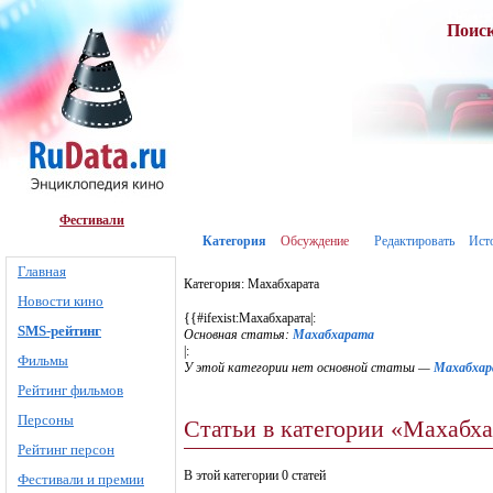
Поис
Фестивали
Категория
Обсуждение
Редактировать
Ист
Главная
Категория: Махабхарата
Новости кино
{{#ifexist:Махабхарата|:
SMS-рейтинг
Основная статья:
Махабхарата
|:
Фильмы
У этой категории нет основной статьи —
Махабхар
Рейтинг фильмов
Персоны
Статьи в категории «Махабха
Рейтинг персон
В этой категории 0 статей
Фестивали и премии