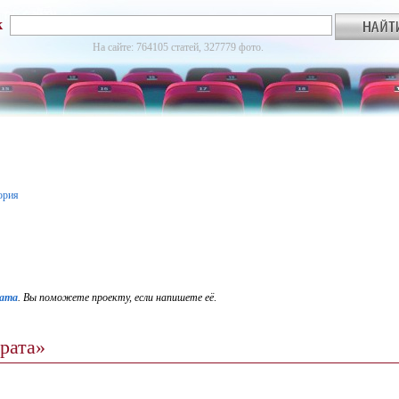
к
На сайте: 764105 статей, 327779 фото.
ория
ата
. Вы поможете проекту, если напишете её
.
рата»