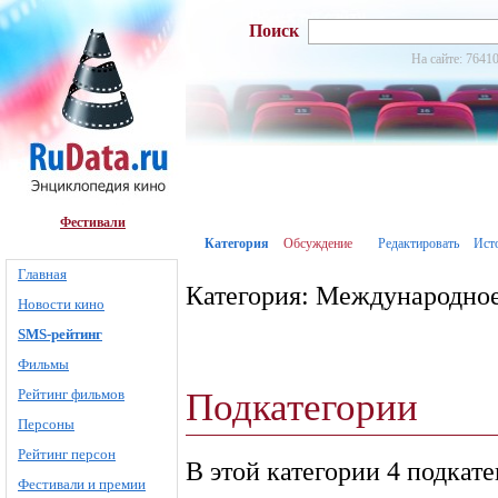
Поиск
На сайте: 76410
Фестивали
Категория
Обсуждение
Редактировать
Ист
Главная
Категория: Международное
Новости кино
SMS-рейтинг
Фильмы
Подкатегории
Рейтинг фильмов
Персоны
Рейтинг персон
В этой категории 4 подкат
Фестивали и премии