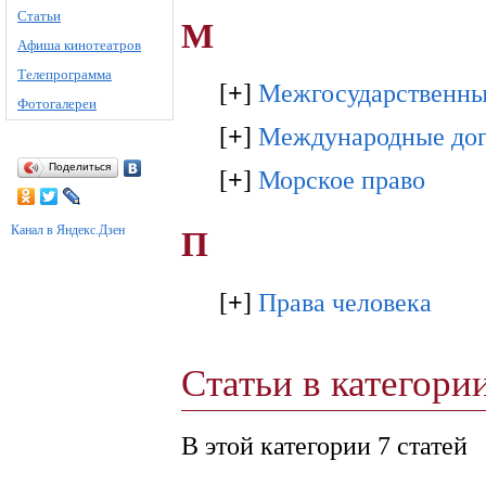
Статьи
М
Афиша кинотеатров
Телепрограмма
[
+
]
Межгосударственны
Фотогалереи
[
+
]
Международные до
Поделиться
[
+
]
Морское право
Канал в Яндекс.Дзен
П
[
+
]
Права человека
Статьи в категор
В этой категории 7 статей