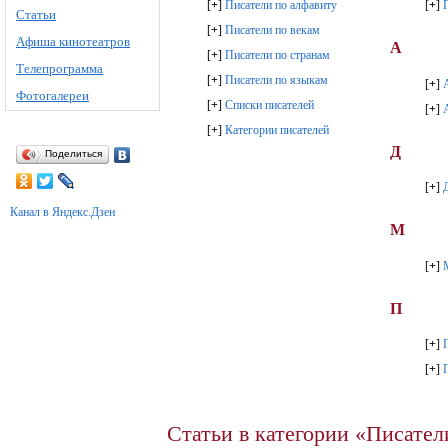
[
+
]
Писатели по алфавиту
[
+
]
Статьи
[
+
]
Писатели по векам
Афиша кинотеатров
А
[
+
]
Писатели по странам
Телепрограмма
[
+
]
Писатели по языкам
[
+
]
Фотогалереи
[
+
]
Списки писателей
[
+
]
[
+
]
Категории писателей
Д
Поделиться
[
+
]
Канал в Яндекс.Дзен
М
[
+
]
П
[
+
]
[
+
]
Статьи в категории «Писател