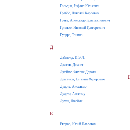
Гольдин, Рафаил Юльевич
Граббе, Николай Карлович
Граве, Александр Константинович
Гринько, Николай Григорьевич
Гуэрра, Тонино
Д
Даймонд, И.Э.Л.
Джаган, Джанет
Джеймс, Филлис Дороти
Драгунов, Евгений Фёдорович
Дуарте, Ансельмо
Дуарти, Анселму
Духан, Джеймс
Е
Егоров, Юрий Павлович