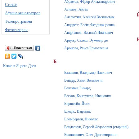
Абрамов, Фёдор Александрович
Статьи
Азимов, Айзек
Афиша кинотеатров
Алелюхин, Алексей Васильевич
Телепрограмма
Андерегг, Елена Фердинандовна
Фотогалереи
Андрианов, Василий Иванович
Араужу Салеш, Эужениу де
Поделиться
Аронова, Раиса Ермолаевна
Б
Канал в Яндекс.Дзен
Балашов, Владимир Павлович
Бейдер, Хаим Волькович
Беллман, Ричард
Бесков, Константин Иванович
Бирштейн, Йосл
Бледис, Вацлавас
Бломберген, Николас
Бондарчук, Сергей Фёдорович (старший)
Бошнякович, Олег Драгомирович