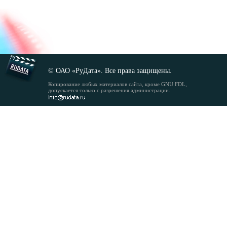
© ОАО «РуДата». Все права защищены.
Копирование любых материалов сайта, кроме GNU FDL,
допускается только с разрешения администрации.