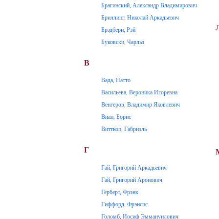
Брагинский, Александр Владимирович
Бриллинг, Николай Аркадьевич
Брэдбери, Рэй
Буковски, Чарльз
В
Вада, Натто
Васильева, Вероника Игоревна
Венгеров, Владимир Яковлевич
Виан, Борис
Витткоп, Габриэль
Г
Гай, Григорий Аркадьевич
Гай, Григорий Аронович
Герберт, Фрэнк
Гиффорд, Фрэнсис
Голомб, Иосиф Эммануилович