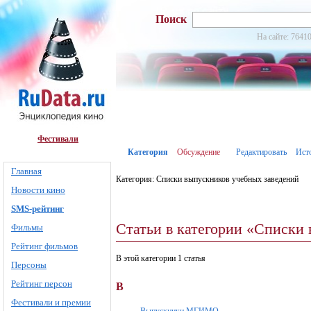
Поиск
На сайте: 76410
Фестивали
Категория
Обсуждение
Редактировать
Ист
Главная
Категория: Списки выпускников учебных заведений
Новости кино
SMS-рейтинг
Статьи в категории «Списки
Фильмы
Рейтинг фильмов
В этой категории 1 статья
Персоны
Рейтинг персон
В
Фестивали и премии