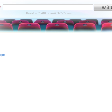
к
На сайте: 764105 статей, 327779 фото.
ория