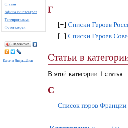
Статьи
Г
Афиша кинотеатров
Телепрограмма
[
+
]
Списки Героев Рос
Фотогалереи
[
+
]
Списки Героев Сове
Поделиться
Статьи в категори
Канал в Яндекс.Дзен
В этой категории 1 статья
С
Список пэров Франции