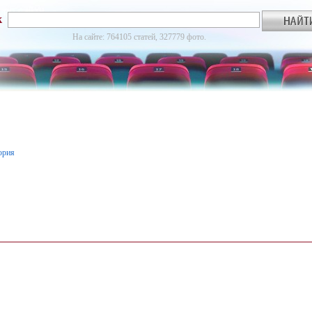
к
На сайте: 764105 статей, 327779 фото.
ория