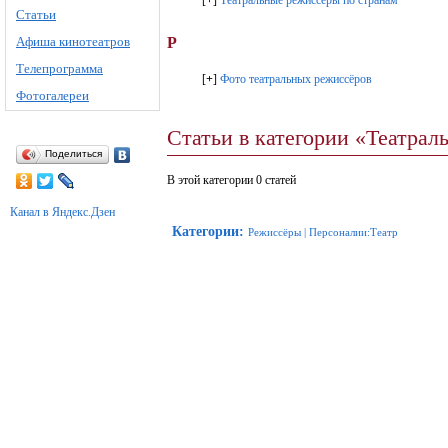
[
+
]
Театральные режиссёры по странам
Статьи
Афиша кинотеатров
Р
Телепрограмма
[
+
]
Фото театральных режиссёров
Фотогалереи
Статьи в категории «Театра
Поделиться
В этой категории 0 статей
Канал в Яндекс.Дзен
Категории
:
Режиссёры
|
Персоналии:Театр