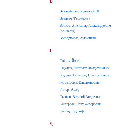
В
Вандербильт, Корнелиус III
Варлаам (Ряшенцев)
Волков, Александр Александрович
(режиссёр)
Вольдемарас, Аугустинас
Г
Габчик, Йозеф
Гаджиев, Магомет Имадутинович
Гейдрих, Рейнхард Тристан Эйген
Геруа, Борис Владимирович
Гимар, Эктор
Глазков, Василий Андреевич
Голлербах, Эрих Фёдорович
Грейнц, Рудольф
Д