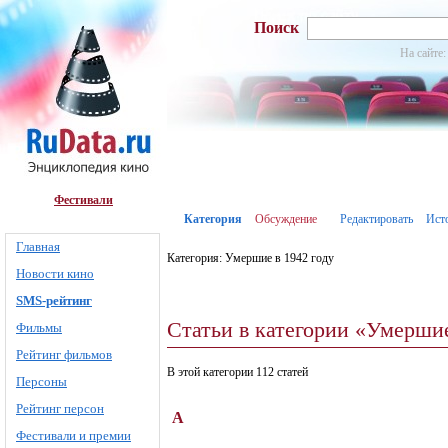
Поиск
На сайте:
Фестивали
Категория
Обсуждение
Редактировать
Ист
Главная
Категория: Умершие в 1942 году
Новости кино
SMS-рейтинг
Статьи в категории «Умершие
Фильмы
Рейтинг фильмов
В этой категории 112 статей
Персоны
Рейтинг персон
А
Фестивали и премии