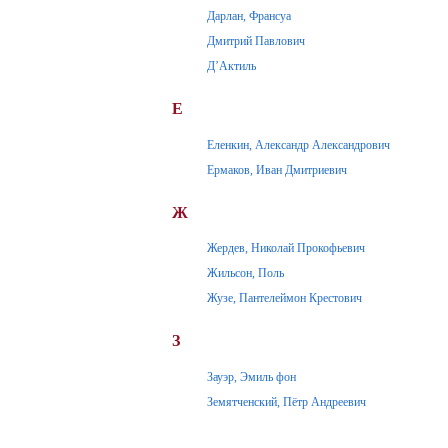
Дарлан, Франсуа
Дмитрий Павлович
Д’Актиль
Е
Еленкин, Александр Александрович
Ермаков, Иван Дмитриевич
Ж
Жердев, Николай Прокофьевич
Жильсон, Поль
Жузе, Пантелеймон Крестович
З
Зауэр, Эмиль фон
Земятченский, Пётр Андреевич