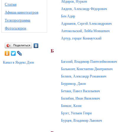
Абдиров, Нуркен
Статьи
Авдеев, Александр Фёдорович
Афиша кинотеатров
Бен Адир
Телепрограмма
Адрианов, Сергей Александрович
Фотогалереи
Антокольский, Лейба Мовшевич
Артур, герцог Коннаутский
Поделиться
Б
Багазий, Владимир Пантелеймонович
Канал в Яндекс.Дзен
Бальмонт, Константин Дмитриевич
Беляев, Александр Романович
Берримор, Джон
Бетаки, Павел Васильевич
Билибин, Иван Яковлевич
Бинкис, Казис
Брэгг, Уильям Генри
Бурцев, Владимир Львович