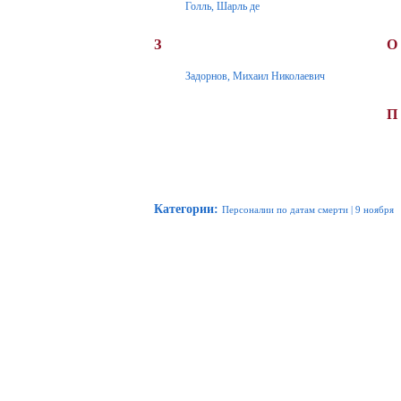
Голль, Шарль де
З
О
Задорнов, Михаил Николаевич
П
Категории
:
Персоналии по датам смерти
|
9 ноября