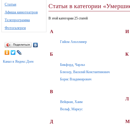
Статьи
Статьи в категории «Умерши
Афиша кинотеатров
В этой категории 25 статей
Телепрограмма
Фотогалереи
А
И
Гийом Аполлинер
Поделиться
Б
К
Канал в Яндекс.Дзен
Бикфорд, Чарльз
Блюхер, Василий Константинович
Борис Владимирович
В
Л
Вейцман, Хаим
Вольф, Маркус
Д
М