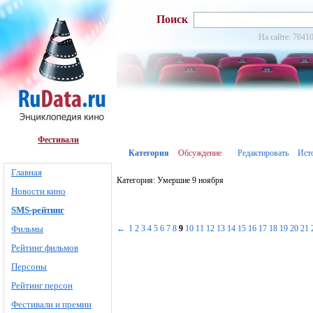
Поиск
На сайте: 76410
Фестивали
Категория
Обсуждение
Редактировать
Ист
Главная
Категория: Умершие 9 ноября
Новости кино
SMS-рейтинг
Фильмы
←
1
2
3
4
5
6
7
8
9
10
11
12
13
14
15
16
17
18
19
20
21
Рейтинг фильмов
Персоны
Рейтинг персон
Фестивали и премии