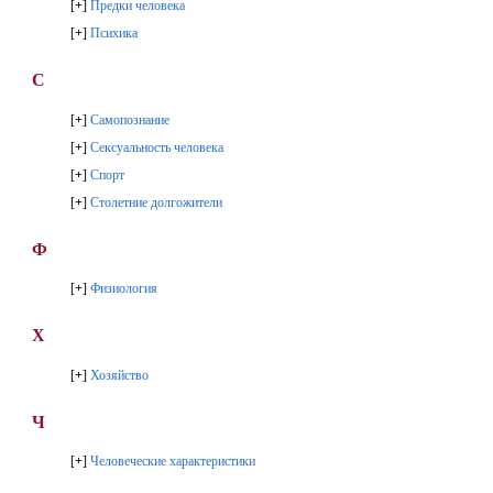
[
+
]
Предки человека
[
+
]
Психика
С
[
+
]
Самопознание
[
+
]
Сексуальность человека
[
+
]
Спорт
[
+
]
Столетние долгожители
Ф
[
+
]
Физиология
Х
[
+
]
Хозяйство
Ч
[
+
]
Человеческие характеристики