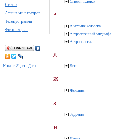
[
+
]
Списки:Человек
Статьи
Афиша кинотеатров
А
Телепрограмма
[
+
]
Анатомия человека
Фотогалереи
[
+
]
Антропогенный ландшафт
[
+
]
Антропология
Поделиться
Д
Канал в Яндекс.Дзен
[
+
]
Дети
Ж
[
+
]
Женщина
З
[
+
]
Здоровье
И
[
+
]
Имена