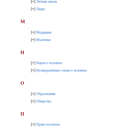
[
+
]
Личная жизнь
[
+
]
Люди
М
[
+
]
Медицина
[
+
]
Мужчина
Н
[
+
]
Науки о человеке
[
+
]
Незавершённые статьи о человеке
О
[
+
]
Образование
[
+
]
Общество
П
[
+
]
Права человека