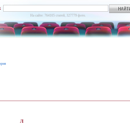
к
На сайте: 764105 статей, 327779 фото.
ория
Л