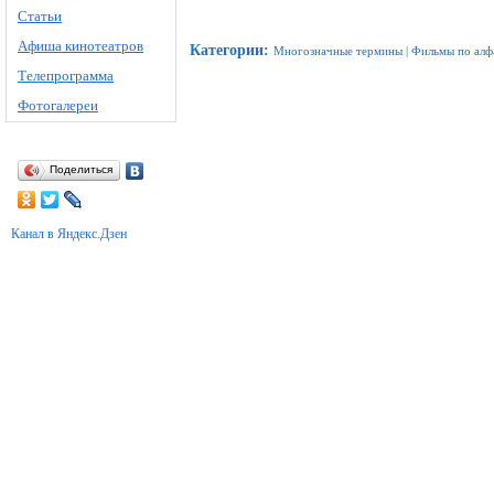
Статьи
Афиша кинотеатров
Категории
:
Многозначные термины
|
Фильмы по алф
Телепрограмма
Фотогалереи
Поделиться
Канал в Яндекс.Дзен