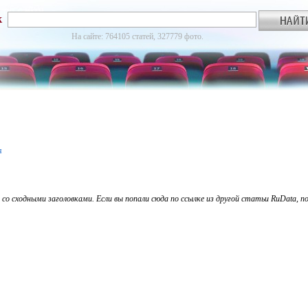
к
На сайте: 764105 статей, 327779 фото.
я
 сходными заголовками. Если вы попали сюда по ссылке из другой статьи RuData, по