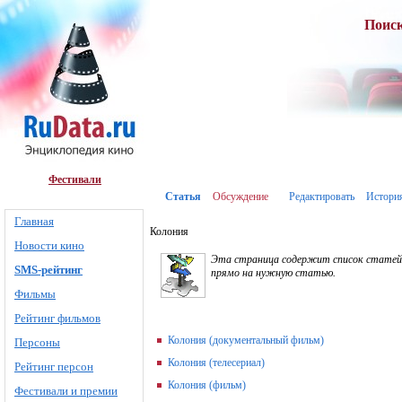
Поис
Фестивали
Статья
Обсуждение
Редактировать
Истори
Главная
Колония
Новости кино
Эта страница содержит список статей со
SMS-рейтинг
прямо на нужную статью.
Фильмы
Рейтинг фильмов
Колония (документальный фильм)
Персоны
Колония (телесериал)
Рейтинг персон
Колония (фильм)
Фестивали и премии