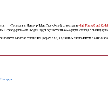
ремия — «Талантливая Лента» («Talent Tape» Award) от компании
«Egli Film AG and Koda
ку. Перевод фильма на «Кодак» будет осуществлять сама фирма-спонсор в своей цюрих
 является «Золотое отношение» (Regard d’Or) с денежным эквивалентом в CHF 30,000, 
 Швейцарии