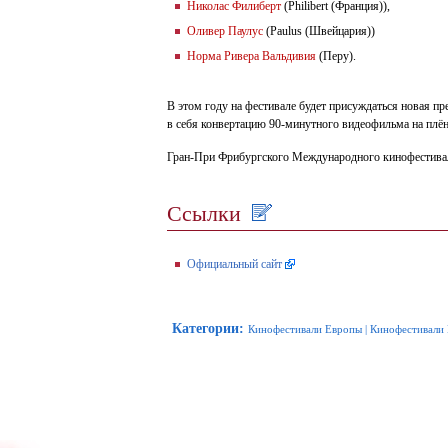
Николас Филиберт
(Philibert (Франция)),
Оливер Паулус
(Paulus (Швейцария))
Норма Ривера Вальдивия
(Перу).
В этом году на фестивале будет присуждаться новая п
в себя конвертацию 90-минутного видеофильма на плён
Гран-При Фрибургского Международного кинофестиваля
Ссылки
Официальный сайт
Категории
:
Кинофестивали Европы
|
Кинофестивали