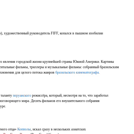
p), художественный руководитель FIFF, копался в пышном изобилии
ьного явления городской жизни крупнейшей страны Южной Америки. Картины
кументальные фильмы, триллеры и музыкальные фильмы: собранный бразильским
дохновения для целого потока жанров
бразильского кинематографа
.
ь таланту
перуанского
режиссёра, который, несмотря на то, что заработал
аноговорящего мира. Десять фильмов его внушительного собрания
уре.
тного отца»
Копполы
, искал сразу в нескольких азиатских