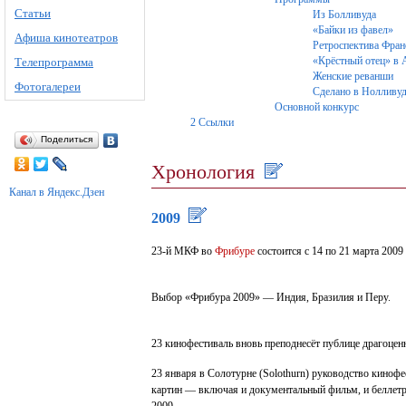
Статьи
Из Болливуда
«Байки из фавел»
Афиша кинотеатров
Ретроспектива Фра
«Крёстный отец» в 
Телепрограмма
Женские реванши
Фотогалереи
Сделано в Нолливу
Основной конкурс
2
Ссылки
Поделиться
Хронология
Канал в Яндекс.Дзен
2009
23-й МКФ во
Фрибуре
состоится с 14 по 21 марта 2009 
Выбор «Фрибура 2009» — Индия, Бразилия и Перу.
23 кинофестиваль вновь преподнесёт публице драгоце
23 января в Солотурне (Solothurn) руководство кино
картин — включая и документальный фильм, и беллетри
2009.