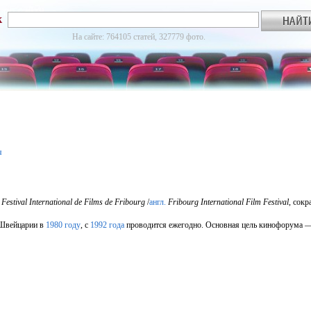
к
На сайте: 764105 статей, 327779 фото.
я
Festival International de Films de Fribourg
/
англ.
Fribourg International Film Festival
, сок
 Швейцарии в
1980 году
, с
1992 года
проводится ежегодно. Основная цель кинофорума — 