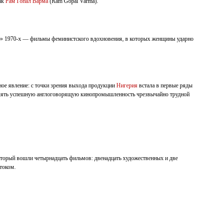
как
Рам Гопал Варма
(Ram Gopal Varma).
ти» 1970-х — фильмы феминистского вдохновения, в которых женщины ударно
ное явление: с точки зрения выхода продукции
Нигерия
встала в первые ряды
авлять успешную англоговорящую кинопромышленность чрезвычайно трудной
оторый вошли четырнадцать фильмов: двенадцать художественных и две
током.