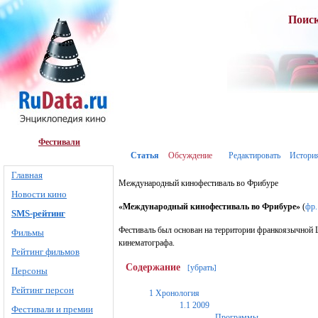
Поис
Фестивали
Статья
Обсуждение
Редактировать
Истори
Главная
Международный кинофестиваль во Фрибуре
Новости кино
«Международный кинофестиваль во Фрибуре»
(
фр.
SMS-рейтинг
Фестиваль был основан на территории франкоязычной
Фильмы
кинематографа.
Рейтинг фильмов
Содержание
убрать
[
]
Персоны
Рейтинг персон
1
Хронология
1.1
2009
Фестивали и премии
Программы