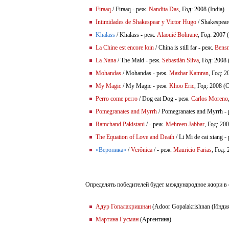
Firaaq
/ Firaaq - реж.
Nandita Das
, Год: 2008 (India)
Intimidades de Shakespear y Victor Hugo
/ Shakespear
Khalass
/ Khalass - реж.
Alaouié Bohrane
, Год: 2007 
La Chine est encore loin
/ China is still far - реж.
Bensm
La Nana
/ The Maid - реж.
Sebastián Silva
, Год: 2008
Mohandas
/ Mohandas - реж.
Mazhar Kamran
, Год: 
My Magic
/ My Magic - реж.
Khoo Eric
, Год: 2008 (
Perro come perro
/ Dog eat Dog - реж.
Carlos Moreno
Pomegranates and Myrrh
/ Pomegranates and Myrrh -
Ramchand Pakistani
/ - реж.
Mehreen Jabbar
, Год: 20
The Equation of Love and Death
/ Li Mi de cai xiang -
«Вероника»
/
Verônica
/ - реж.
Mauricio Farias
, Год:
Определять победителей будет международное жюри в 
Адур Гопалакришнан
(Adoor Gopalakrishnan (Индия
Мартина Гусман
(Аргентина)