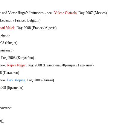
e and Victor Hugo´s Intimacies - реж.
Yulene Olaizola
, Год: 2007 (Mexico)
(Lebanon / France / Belgium)
aïl Malek
, Год: 2008 (France / Algeria)
 (Чили)
2008 (Индия)
Сингапур)
, Год: 2008 (Колумбия)
 реж.
Najwa Najjar
, Год: 2008 (Палестина / Франция / Германия)
08 (Пакистан)
 реж.
Cao Baoping
, Год: 2008 (Китай)
 2008 (Бразилия)
составе:
)),