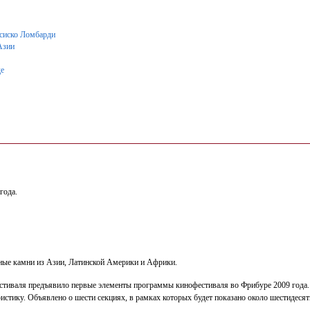
нсиско Ломбарди
Азии
де
года.
нные камни из Азии, Латинской Америки и Африки.
фестиваля предъявило первые элементы программы кинофестиваля во Фрибуре 2009 года
стику. Объявлено о шести секциях, в рамках которых будет показано около шестидеся