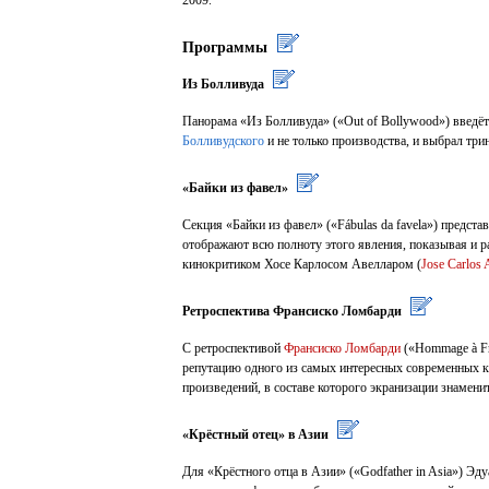
Программы
Из Болливуда
Панорама «Из Болливуда» («Out of Bollywood») введё
Болливудского
и не только производства, и выбрал тр
«Байки из фавел»
Секция «Байки из фавел» («Fábulas da favela») предс
отображают всю полноту этого явления, показывая и 
кинокритиком Хосе Карлосом Авелларом (
Jose Carlos 
Ретроспектива Франсиско Ломбарди
С ретроспективой
Франсиско Ломбарди
(«Hommage à Fr
репутацию одного из самых интересных современных ки
произведений, в составе которого экранизации знамен
«Крёстный отец» в Азии
Для «Крёстного отца в Азии» («Godfather in Asia») Э