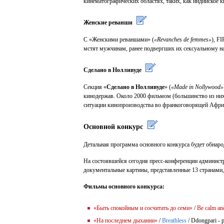
кинематографических областях, таких, как индийское 
Женские реванши
С «Женскими реваншами» (
«Revanches de femmes»
), F
мстят мужчинам, ранее подвергших их сексуальному на
Сделано в Нолливуде
Секция «
Сделано в Нолливуде
» (
«Made in Nollywood»
кинодержав. Около 2000 фильмом (большинство из ни
ситуации кинопроизводства во франкоговорящей Афри
Основной конкурс
Детальная программа основного конкурса будет обнарод
На состоявшейся сегодня пресс-конференции админист
документальные картины, представленные 13 странам
Фильмы основного конкурса:
«Быть спокойным и сосчитать до семи»
/
Be calm an
«На последнем дыхании»
/
Breathless
/ Ddongpari - 