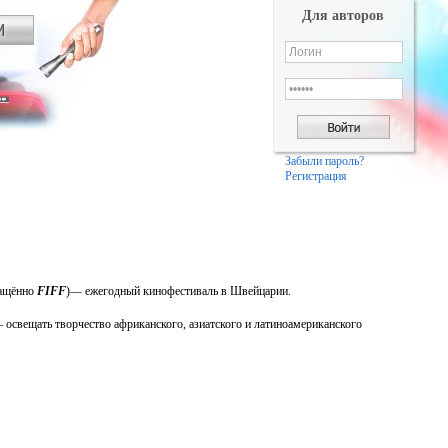
Для авторов
Забыли пароль?
Регистрация
ращённо
FIFF
)— ежегодный кинофестиваль в Швейцарии.
освещать творчество африканского, азиатского и латиноамериканского