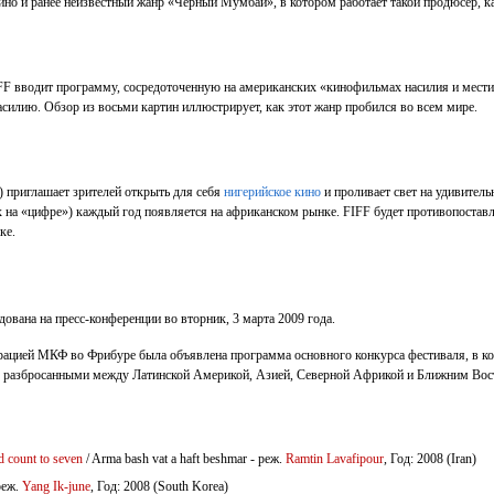
кино и ранее неизвестный жанр «Чёрный Мумбаи», в котором работает такой продюсер, 
IFF вводит программу, сосредоточенную на американских «кинофильмах насилия и мес
силию. Обзор из восьми картин иллюстрирует, как этот жанр пробился во всем мире.
) приглашает зрителей открыть для себя
нигерийское кино
и проливает свет на удивитель
х на «цифре») каждый год появляется на африканском рынке. FIFF будет противопост
ке.
ована на пресс-конференции во вторник, 3 марта 2009 года.
рацией МКФ во Фрибуре была объявлена программа основного конкурса фестиваля, в к
и, разбросанными между Латинской Америкой, Азией, Северной Африкой и Ближним Вос
d count to seven
/ Arma bash vat a haft beshmar - реж.
Ramtin Lavafipour
, Год: 2008 (Iran)
реж.
Yang Ik-june
, Год: 2008 (South Korea)