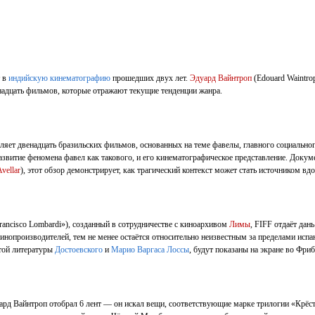
т в
индийскую кинематографию
прошедших двух лет.
Эдуард Вайнтроп
(Edouard Waintro
инадцать фильмов, которые отражают текущие тенденции жанра.
тавляет двенадцать бразильских фильмов, основанных на теме фавелы, главного социал
развитие феномена фавел как такового, и его кинематографическое представление. До
Avellar
), этот обзор демонстрирует, как трагический контекст может стать источником в
ancisco Lombardi»), созданный в сотрудничестве с киноархивом
Лимы
, FIFF отдаёт дан
нопроизводителей, тем не менее остаётся относительно неизвестным за пределами исп
итой литературы
Достоевского
и
Марио Варгаса Лоссы
, будут показаны на экране во Фриб
дуард Вайнтроп отобрал 6 лент — он искал вещи, соответствующие марке трилогии «Крёс