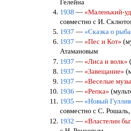
Гелейна
1938
—
«Маленький-уд
совместно с И. Склюто
1937
—
«Сказка о рыба
1937
—
«Пес и Кот»
(м
Атамановым
1937
—
«Лиса и волк»
1937
—
«Завещание»
(м
1937
—
«Веселые муз
1936
—
«Репка»
(мульт
1935
—
«Новый Гуллив
совместно с С. Рошаль,
1932
—
«Властелин бы
с Н. Ренковым