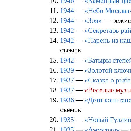
1946
—
«Каменный цве
1944
—
«Небо Москвы
1944
—
«Зоя»
— режисс
1942
—
«Секретарь ра
1942
—
«Парень из наш
съемок
1942
—
«Батыры степе
1939
—
«Золотой ключ
1937
—
«Сказка о рыба
1937
—
«Веселые муз
1936
—
«Дети капитана
съемок
1935
—
«Новый Гуллив
1935
—
«Аэроград»
— р