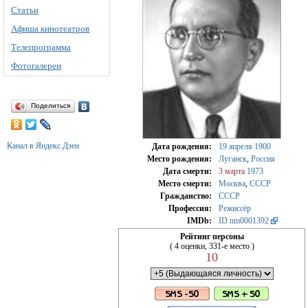
Статьи
Афиша кинотеатров
Телепрограмма
Фотогалереи
Поделиться
Канал в Яндекс.Дзен
Дата рождения:
19 апреля
1900
Место рождения:
Луганск
,
Россия
Дата смерти:
3 марта
1973
Место смерти:
Москва
,
СССР
Гражданство:
СССР
Профессия:
Режиссёр
IMDb:
ID nm0001392
Рейтинг персоны
( 4 оценки, 331-е место )
10