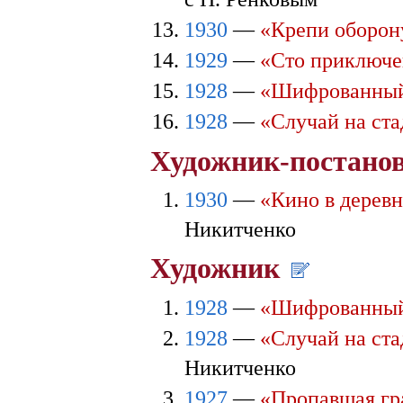
1930
—
«Крепи оборон
1929
—
«Сто приключ
1928
—
«Шифрованный
1928
—
«Случай на ст
Художник-постан
1930
—
«Кино в дерев
Никитченко
Художник
1928
—
«Шифрованный
1928
—
«Случай на ст
Никитченко
1927
—
«Пропавшая гр