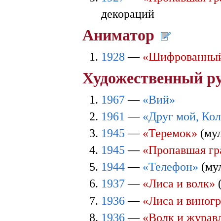
декораций
Аниматор
1928
—
«Шифрованный
Художественный р
1967
—
«Вий»
1961
—
«Друг мой, Кол
1945
—
«Теремок»
(му
1945
—
«Пропавшая гр
1944
—
«Телефон»
(му
1937
—
«Лиса и волк»
1936
—
«Лиса и виног
1936
—
«Волк и журав