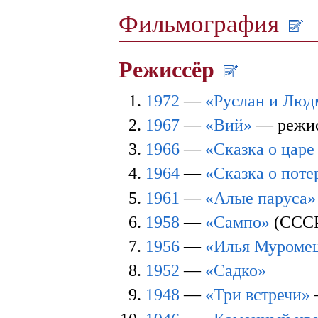
Фильмография
Режиссёр
1972
—
«Руслан и Люд
1967
—
«Вий»
— режис
1966
—
«Сказка о царе
1964
—
«Сказка о пот
1961
—
«Алые паруса»
1958
—
«Сампо»
(СССР
1956
—
«Илья Муроме
1952
—
«Садко»
1948
—
«Три встречи»