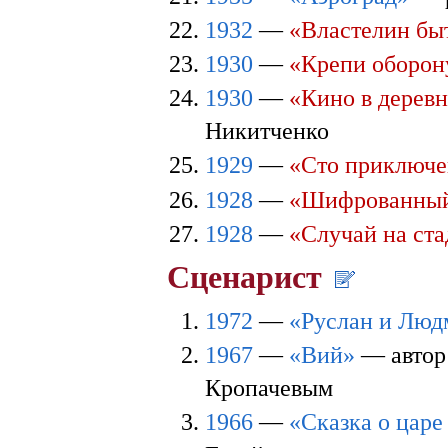
1932
—
«Властелин бы
1930
—
«Крепи оборон
1930
—
«Кино в дерев
Никитченко
1929
—
«Сто приключ
1928
—
«Шифрованный
1928
—
«Случай на ст
Сценарист
1972
—
«Руслан и Люд
1967
—
«Вий»
— автор 
Кропачевым
1966
—
«Сказка о царе