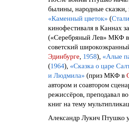
былины, народные сказки,
«Каменный цветок»
(
Стали
кинофестиваля в Каннах з
(«Серебряный Лев» МКФ 
советский широкоэкранны
Эдинбурге
,
1958
),
«Алые п
(
1964
),
«Сказка о царе Сал
и Людмила»
(приз МКФ в
автором и соавтором сцена
режиссёров, преподавал в
книг на тему мультиплика
Александр Лукич Птушко 