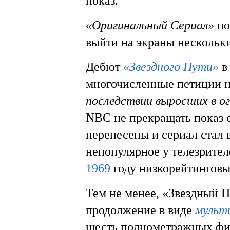
показ.
«Оригинальный Сериал»
по
выйти на экраны несколь
Дебют
«Звездного Пути»
многочисленные петиции 
последствии выросших в о
NBC не прекращать показ с
перенесены и сериал стал 
непопулярное у телезрителе
1969
году низкорейтинговы
Тем не менее, «Звездный 
продолжение в виде
мульт
шесть полнометражных фил