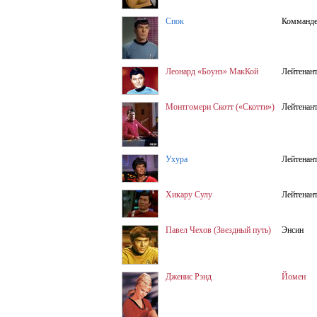
Спок
Комманд
Леонард «Боунз» МакКой
Лейтенан
Монтгомери Скотт («Скотти»)
Лейтенан
Ухура
Лейтенан
Хикару Сулу
Лейтенан
Павел Чехов (Звездный путь)
Энсин
Дженис Рэнд
Йомен