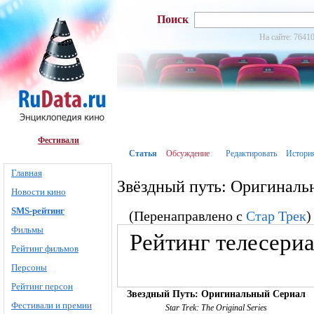
Поиск
На сайте: 76410
Фестивали
Статья
Обсуждение
Редактировать
Истори
Главная
Звёздный путь: Оригиналь
Новости кино
SMS-рейтинг
(Перенаправлено с
Стар Трек
)
Фильмы
Рейтинг телесериа
Рейтинг фильмов
Персоны
Рейтинг персон
Звездный Путь: Оригинальный Сериал
Фестивали и премии
Star Trek: The Original Series