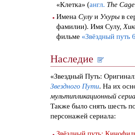
«Клетка» (
англ.
The Cage
Имена
Сулу
и
Ухуры
в се
фамилии). Имя Сулу,
Хик
фильме
«Звёздный путь 
Наследие
«Звездный Путь: Оригинал
Звездного Пути
. На их осн
мультипликационный сериа
Также было снять шесть п
персонажей сериала:
Звёздный путь: Кинофил