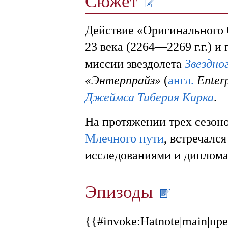
Сюжет
Действие «Оригинального 
23 века (2264—2269 г.г.) и
миссии звездолета
Звездно
«Энтерпрайз»
(
англ.
Enter
Джеймса Тиберия Кирка
.
На протяжении трех сезоно
Млечного пути
, встречалс
исследованиями и диплома
Эпизоды
{{#invoke:Hatnote|main|пре