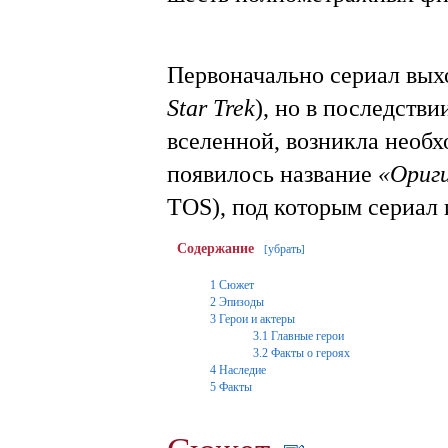
Первоначально сериал вых
Star Trek
), но в последстви
вселенной, возникла необх
появилось название
«Ориг
TOS), под которым сериал 
Содержание
убрать
[
]
1
Сюжет
2
Эпизоды
3
Герои и актеры
3.1
Главные герои
3.2
Факты о героях
4
Наследие
5
Факты