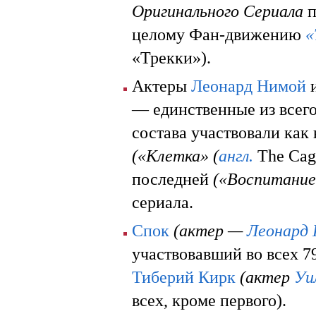
Оригинального Сериала
п
целому Фан-движению
«
«Трекки»).
Актеры
Леонард Нимой
— единственные из всего
состава участвовали как 
(«Клетка» (
англ.
The Cag
последней
(«Воспитание 
сериала.
Спок
(актер —
Леонард
участвовавший во всех 7
Тиберий Кирк
(актер
Уи
всех, кроме первого).