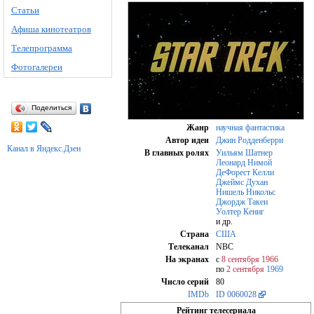
Статьи
Афиша кинотеатров
Телепрограмма
Фотогалереи
Поделиться
Жанр
научная фантастика
Автор идеи
Джин Родденберри
Канал в Яндекс.Дзен
В главных ролях
Уильям Шатнер
Леонард Нимой
ДеФорест Келли
Джеймс Духан
Нишель Никольс
Джордж Такеи
Уолтер Кениг
и др.
Страна
США
Телеканал
NBC
На экранах
с
8 сентября
1966
по
2 сентября
1969
Число серий
80
IMDb
ID 0060028
Рейтинг телесериала