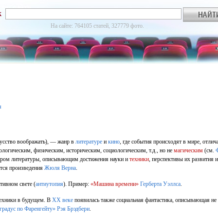
к
На сайте: 764105 статей, 327779 фото.
я
кусство воображать), — жанр в
литературе
и
кино
, где события происходят в мире, отли
огическим, физическим, историческим, социологическим, т.д., но не
магическим
(см.
анром литературы, описывающим достижения науки и
техники
, перспективы их развития и
ются произведения
Жюля Верна
.
тивном свете (
антиутопия
). Пример:
«Машина времени»
Герберта Уэллса
.
техники в будущем. В
XX веке
появилась также социальная фантастика, описывающая не
градус по Фаренгейту»
Рэя Брэдбери
.