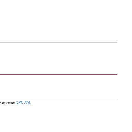
х лицензии
GNU FDL
.