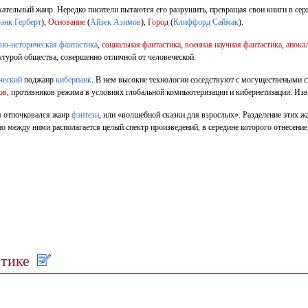
екательный жанр. Нередко писатели пытаются его разрушить, превращая свои книги в с
энк Герберт
),
Основание
(
Айзек Азимов
),
Город
(
Клиффорд Саймак
).
вно-историческая фантастика
,
социальная фантастика
,
военная научная фантастика
,
апока
турой общества, совершенно отличной от человеческой.
ческий
поджанр
киберпанк
. В нем высокие технологии соседствуют с могуществеными с
ов
, противников режима в условиях глобальной компьютеризации и кибернетизации. Из
я отпочковался жанр
фэнтези
, или «волшебной сказки для взрослых». Разделение этих ж
 но между ними располагается целый спектр произведений, в середине которого отнесен
.
стике