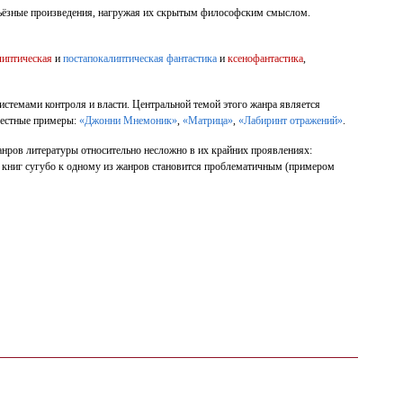
ерьёзные произведения, нагружая их скрытым философским смыслом.
липтическая
и
постапокалиптическая фантастика
и
ксенофантастика
,
истемами контроля и власти. Центральной темой этого жанра является
вестные примеры:
«Джонни Мнемоник»
,
«Матрица»
,
«Лабиринт отражений»
.
анров литературы относительно несложно в их крайних проявлениях:
ие книг сугубо к одному из жанров становится проблематичным (примером