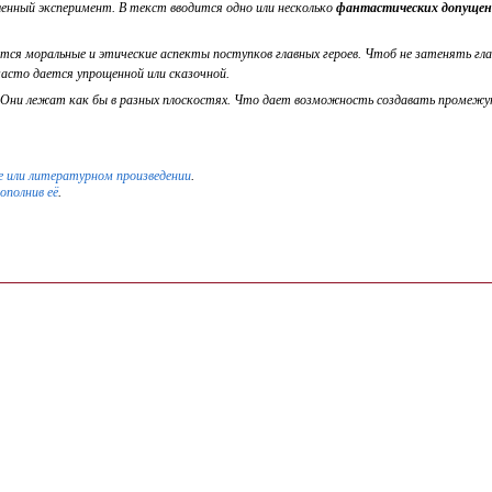
нный эксперимент. В текст вводится одно или несколько
фантастических допуще
ются моральные и этические аспекты поступков главных героев. Чтоб не затенять г
сто дается упрощенной или сказочной.
 Они лежат как бы в разных плоскостях. Что дает возможность создавать промеж
 или литературном произведении
.
дополнив её
.