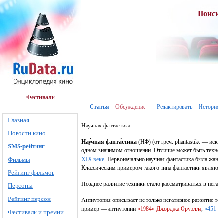
Поис
Фестивали
Статья
Обсуждение
Редактировать
Истори
Главная
Научная фантастика
Новости кино
Нау́чная фанта́стика
(НФ) (от греч. phantastike — ис
SMS-рейтинг
одном значимом отношении. Отличие может быть технол
Фильмы
XIX веке
. Первоначально научная фантастика была ж
Классическим примером такого типа фантастики явля
Рейтинг фильмов
Позднее развитие техники стало рассматриваться в нега
Персоны
Рейтинг персон
Антиутопия описывает не только негативное развитие 
пример — антиутопии
«1984»
Джорджа Оруэлла
,
«451 
Фестивали и премии