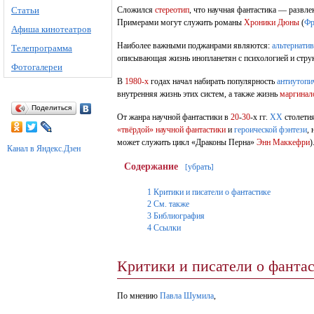
Статьи
Сложился
стереотип
, что научная фантастика — развл
Примерами могут служить романы
Хроники Дюны
(
Фр
Афиша кинотеатров
Наиболее важными поджанрами являются:
альтернати
Телепрограмма
описывающая жизнь инопланетян с психологией и струк
Фотогалереи
В
1980-х
годах начал набирать популярность
антиутопи
внутренняя жизнь этих систем, а также жизнь
маргинал
Поделиться
От жанра научной фантастики в
20
-
30
-х гг.
XX
столети
«твёрдой» научной фантастики
и
героической фэнтези
,
может служить цикл «Драконы Перна»
Энн Маккефри
)
Канал в Яндекс.Дзен
Содержание
убрать
[
]
1
Критики и писатели о фантастике
2
См. также
3
Библиография
4
Ссылки
Критики и писатели о фанта
По мнению
Павла Шумила
,