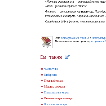
«
Научная фантастика — это прежде всего мысле
логики, физики и здравого смысла.
Фэнтези — это литература
поступка
. Исследу
необходимого минимума. Картина мира также ча
Определения НФ и фэнтези не антагонистичны.
Это
незавершённая статья
о
литературе
Вы можете помочь проекту,
исправив и 
См. также
Фантастика
Киберпанк
Пост-киберпанк
Машина времени
Параллельные миры
Внеземные цивилизации
Космическая опера