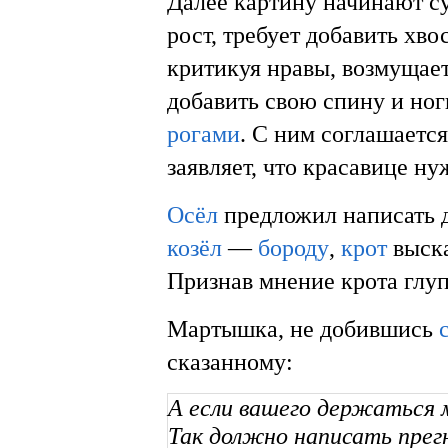
Далее картину начинают су
рост, требует добавить хво
критикуя нравы, возмущает
добавить свою спину и ног
рогами
. С ним соглашаетс
заявляет, что красавице н
Осёл
предложил написать 
козёл
—
бороду
,
крот
выска
Признав мнение крота глуп
Мартышка, не добившись
сказанному:
А если вашего держаться 
Так должно написать пре