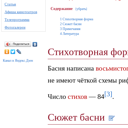
Статьи
Содержание
убрать
[
]
Афиша кинотеатров
1
Стихотворная форма
Телепрограмма
2
Сюжет басни
Фотогалереи
3
Примечания
4
Литература
Поделиться
Стихотворная фо
Канал в Яндекс.Дзен
Басня написана
восьмист
не имеют чёткой схемы ри
[3]
Число
стихов
— 84
.
Сюжет басни