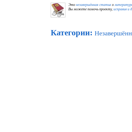
Это
незавершённая статья
о
литературе
Вы можете помочь проекту,
исправив и 
Категории
:
Незавершённы