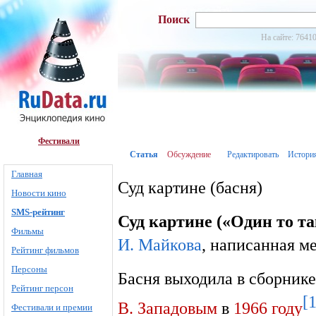
Поиск
На сайте: 76410
Фестивали
Статья
Обсуждение
Редактировать
Истори
Главная
Суд картине (басня)
Новости кино
SMS-рейтинг
Суд картине («Один то та
Фильмы
И. Майкова
, написанная 
Рейтинг фильмов
Персоны
Басня выходила в сборник
Рейтинг персон
[1
В. Западовым
в
1966 году
Фестивали и премии