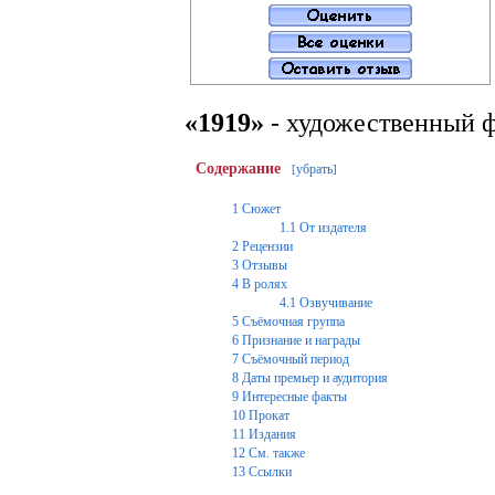
«1919»
- художественный 
Содержание
убрать
[
]
1
Сюжет
1.1
От издателя
2
Рецензии
3
Отзывы
4
В ролях
4.1
Озвучивание
5
Съёмочная группа
6
Признание и награды
7
Съёмочный период
8
Даты премьер и аудитория
9
Интересные факты
10
Прокат
11
Издания
12
См. также
13
Ссылки