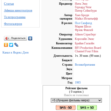
Статьи
Продюсер
Нита Эми
Герхард Чепе
Афиша кинотеатров
Питер Сейнсбури
Автор
Хью Броди
Телепрограмма
сценария
Майкл Игнатьефф
В ролях
Пол Скофилд
Фотогалереи
Мария Шелл
Фрэнк Финлей
Оператор
Айвен Страсберг
Поделиться
Художник
Кэролайн Эмис
Композитор
Брайан Гаскойн
Кинокомпания
BFI Production Board
Channel Four Films
Канал в Яндекс.Дзен
Длительность
1ч. 39 мин. (99 мин.)
Бюджет
Страна
Великобритания
Звук
Цвет
Метраж
Год
1985
Рейтинг фильма
( 0 оценок )
Никто не голосовал