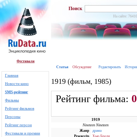
Поиск
На сайте: 76410
Фестивали
Статья
Обсуждение
Редактировать
Истори
Главная
1919 (фильм, 1985)
Новости кино
SMS-рейтинг
0
Рейтинг фильма:
Фильмы
Рейтинг фильмов
Персоны
1919
Рейтинг персон
Nineteen Nineteen
Жанр
драма
Фестивали и премии
Режиссёр
Хью Броди