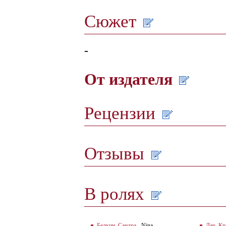
Сюжет
-
От издателя
Рецензии
Отзывы
В ролях
Белкин, Сандра
- Nina
Лар, Кр