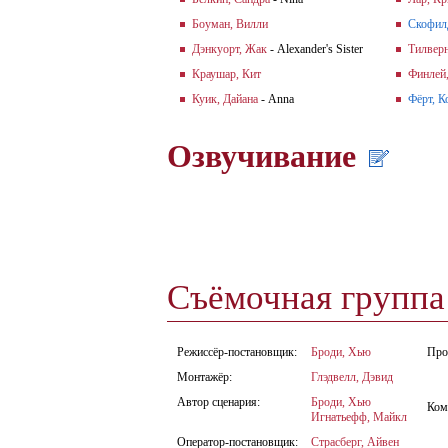
Боуман, Вилли
Скофил
Дэнкуорт, Жак
- Alexander's Sister
Тилверн
Краушар, Кит
Финлей
Куик, Дайана
- Anna
Фёрт, К
Озвучивание
Съёмочная групп
Режиссёр-постановщик:
Броди, Хью
Про
Монтажёр:
Глэдвелл, Дэвид
Автор сценария:
Броди, Хью
Ком
Игнатьефф, Майкл
Оператор-постановщик:
Страсберг, Айвен