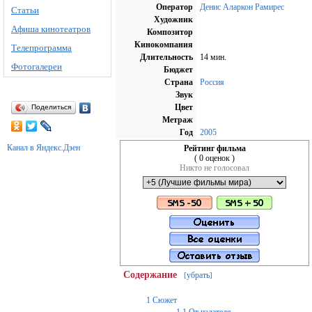
Оператор
Денис Аларкон Рамирес
Статьи
Художник
Афиша кинотеатров
Композитор
Кинокомпания
Телепрограмма
Длительность
14 мин.
Фотогалереи
Бюджет
Страна
Россия
Звук
Цвет
Поделиться
Метраж
Год
2005
Канал в Яндекс.Дзен
Рейтинг фильма
( 0 оценок )
Никто не голосовал
Содержание
убрать
[
]
1
Сюжет