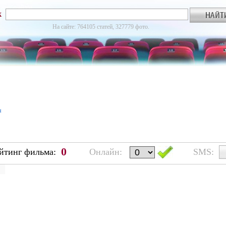
к
На сайте: 764105 статей, 327779 фото.
я
0
йтинг фильма:
Онлайн:
SMS: