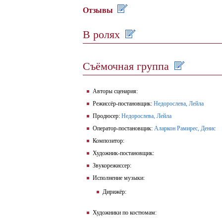
Отзывы
В ролях
Съёмочная группа
Авторы сценария:
Режиссёр-постановщик:
Недорослева, Лейла
Продюсер:
Недорослева, Лейла
Оператор-постановщик:
Аларкон Рамирес, Денис
Композитор:
Художник-постановщик:
Звукорежиссер:
Исполнение музыки:
Дирижёр:
Художники по костюмам: