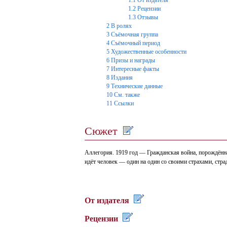
1.1
От издателя
1.2
Рецензии
1.3
Отзывы
2
В ролях
3
Съёмочная группа
4
Съёмочный период
5
Художественные особенности
6
Призы и награды
7
Интересные факты
8
Издания
9
Технические данные
10
См. также
11
Ссылки
Сюжет
Аллегория. 1919 год — Гражданская война, порождённая
идёт человек — один на один со своими страхами, ст
От издателя
Рецензии