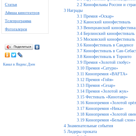
Статьи
2.2
Кинофильмы России и стран
3
Награды
Афиша кинотеатров
3.1
Премия «Оскар»
Телепрограмма
3.2
Каннский кинофестиваль
3.3
Венецианский кинофестива
Фотогалереи
3.4
Берлинский кинофестиваль
3.5
Московский кинофестиваль
3.6
Кинофестиваль в Санденсе
Поделиться
3.7
Кинофестиваль в Сан-Себас
3.8
Кинофестиваль в Торонто
3.9
Премия «Золотой глобус»
Канал в Яндекс.Дзен
3.10
Премия «Сатурн»
3.11
Кинопремия «BAFTA»
3.12
Премия «Гойя»
3.13
Премия «Сезар»
3.14
Премия «Золотой жук»
3.15
Фестиваль «Кинотавр»
3.16
Кинопремия «Золотой орё
3.17
Кинопремия «Ника»
3.18
Кинопремия «Золотой ове
3.19
Кинопремия «Белый слон»
4
Знаменательные события
5
Лидеры проката