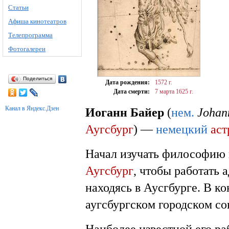
Статьи
Афиша кинотеатров
Телепрограмма
Фотогалереи
Поделиться
Дата рождения:
1572 г.
Дата смерти:
7 марта
1625 г.
Канал в Яндекс.Дзен
Иоганн Байер
(
нем.
Johan
Аугсбург
) —
немецкий
аст
Начал изучать философию
Аугсбург
, чтобы работать 
находясь в Аусгбурге. В к
аугсбургском городском со
Наиболее известной его ра