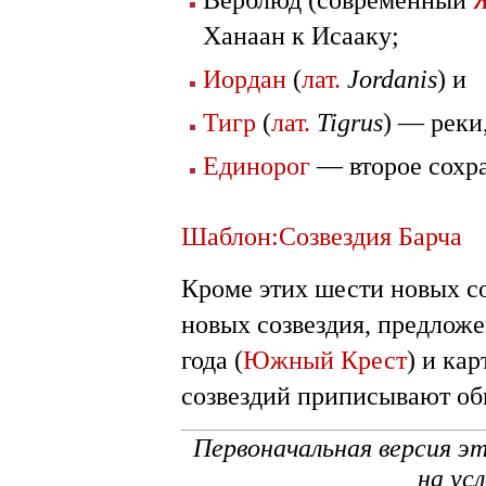
Ханаан к Исааку;
Иордан
(
лат.
Jordanis
) и
Тигр
(
лат.
Tigrus
) — реки
Единорог
— второе сохра
Шаблон:Созвездия Барча
Кроме этих шести новых со
новых созвездия, предлож
года (
Южный Крест
) и ка
созвездий приписывают о
Первоначальная версия э
на ус