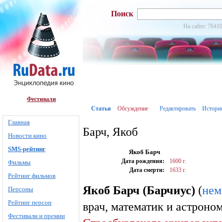
Поиск
На сайте: 76410
Фестивали
Статья
Обсуждение
Редактировать
Истори
Главная
Барч, Якоб
Новости кино
SMS-рейтинг
Якоб Барч
Дата рождения:
1600 г.
Фильмы
Дата смерти:
1633 г.
Рейтинг фильмов
Якоб Барч (Барчиус)
(
нем
Персоны
Рейтинг персон
врач, математик и астроно
Фестивали и премии