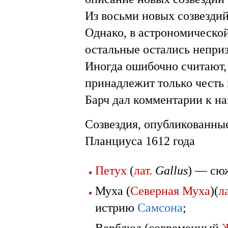
Из восьми новых созвездий
Однако, в астрономической
остальные остались непр
Иногда ошибочно считают, 
принадлежит только честь 
Барч дал комментарии к на
Созвездия, опубликованные
Планциуса 1612 года
Петух
(
лат.
Gallus
) — сюж
Муха (
Северная Муха
)(
ла
истрию
Самсона
;
Верблюд (современный