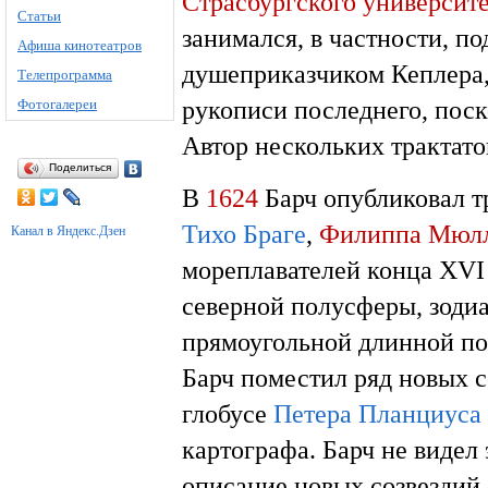
Страсбургского университ
Статьи
занимался, в частности, по
Афиша кинотеатров
душеприказчиком Кеплера,
Телепрограмма
рукописи последнего, поск
Фотогалереи
Автор нескольких трактато
Поделиться
В
1624
Барч опубликовал т
Тихо Браге
,
Филиппа Мюл
Канал в Яндекс.Дзен
мореплавателей конца XVI 
северной полусферы, зодиа
прямоугольной длинной пол
Барч поместил ряд новых 
глобусе
Петера Планциуса
картографа. Барч не видел
описание новых созвездий