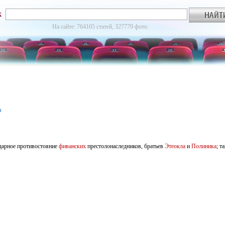
к
На сайте: 764105 статей, 327779 фото.
я
дарное противостояние
фиванских
престолонаследников, братьев
Этеокла
и
Полиника
; т