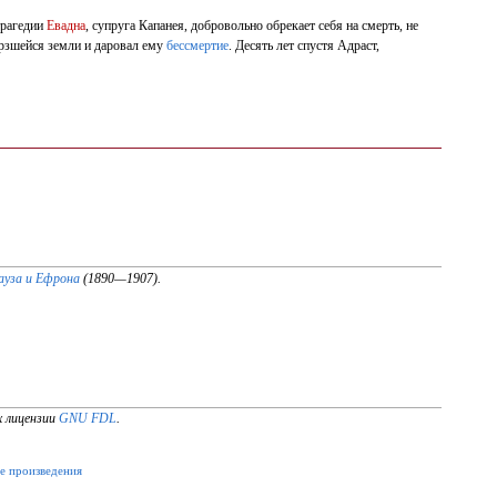
трагедии
Евадна
, супруга Капанея, добровольно обрекает себя на смерть, не
ерзшейся земли и даровал ему
бессмертие
. Десять лет спустя Адраст,
ауза и Ефрона
(1890—1907).
х лицензии
GNU FDL
.
е произведения