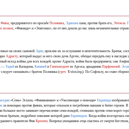
а
Фивы
, предпринятого по просьбе
Полиника
,
Эдипова
сына, против брата его,
Этеокла
.
Г
их поэмах
, «Фиваиде» и «Эпигонах», но от них дошли до нас лишь незначительные отрыв
кликал на своих сыновей
Эдип
, прокляв их за ослушание и непочтительность. Братья, с
царю
Адрасту
, который выдал за него свою дочь Аргею, обещал передать ему в наследие 
тный исход войны для всех вождей, кроме Адраста, война была предпринята; сам Амфиа
а
—
Тидей
из Калидона,
Капаней
и
Гиппомедонт
из Аргоса, аркадянин
Парфенопей
.
Эсхи
Ἐτέοκλης
не следует смешивать с братом Полиника (
греч.
). По Софоклу, во главе сборно
агедии
«Семь» Эсхила, «Финикиянки» и «Умоляющие о помощи»
Еврипида
изображают 
ею
за помощью против фивян, которые отказали в погребении павшим в битве героям. В 
и большое место занимает перечисление семи вождей, стоявших против семи ворот город
твом братьев, подробное описание которой дано
Еврипидом
. Когда война возгорелась с
гдашнего правителя Фив
Креонта
. Вопреки увещаниям отца спастись от смерти бегством