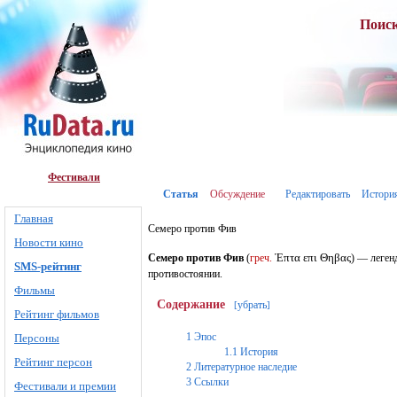
Поис
Фестивали
Статья
Обсуждение
Редактировать
Истори
Главная
Семеро против Фив
Новости кино
Ἑπτα επι Θηβας
Семеро против Фив
(
греч.
) — леген
SMS-рейтинг
противостоянии.
Фильмы
Содержание
убрать
[
]
Рейтинг фильмов
1
Эпос
Персоны
1.1
История
Рейтинг персон
2
Литературное наследие
3
Ссылки
Фестивали и премии