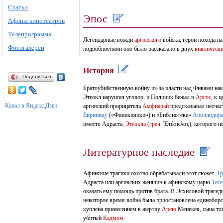
Статьи
Эпос
Афиша кинотеатров
Телепрограмма
Легендарные вожди
аргосского
войска, герои похода н
Фотогалереи
подробностями оно было рассказано в двух
киклическ
История
Поделиться
Братоубийственную войну из-за власти над Фивами на
Этеокл нарушил уговор, и Полиник бежал в
Аргос
, к 
Канал в Яндекс.Дзен
аргивский прорицатель
Амфиарай
предсказывал несчас
Еврипиду
(«Финикиянки») и «Библиотеке»
Аполлодор
Ἐτέοκλας
вместо Адраста,
Этеокла
(
греч.
), которого 
Литературное наследие
Афинские трагики охотно обрабатывали этот сюжет.
Тр
Адраста или аргивских женщин к афинскому царю
Теc
оказать ему помощь против брата. В Эсхиловой трагеди
некоторое время война была приостановлена единоборс
куплена принесением в жертву
Арею
Менекея, сына то
убитый
Кадмом
.