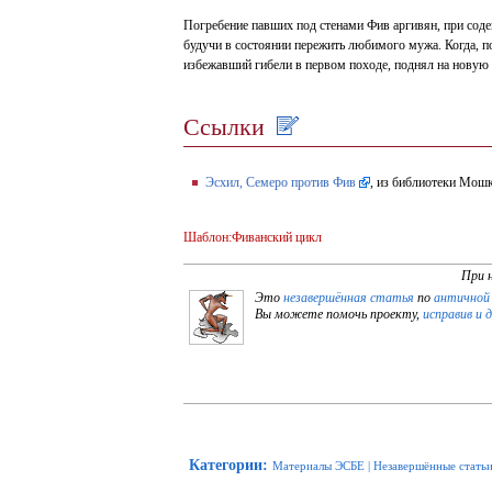
Погребение павших под стенами Фив аргивян, при сод
будучи в состоянии пережить любимого мужа. Когда, п
избежавший гибели в первом походе, поднял на новую
Ссылки
Эсхил, Семеро против Фив
, из библиотеки Мош
Шаблон:Фиванский цикл
При 
Это
незавершённая статья
по
античной
Вы можете помочь проекту,
исправив и 
Категории
:
Материалы ЭСБЕ
|
Незавершённые стать