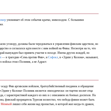
омер
упоминает об этом события кратко, мимоходом. С большими
ки.
огласно уговору, должны были чередоваться в управлении фивским царством, но
царство и согласился идти вместе с ним войной на Фивы. Несмотря на то, что
рай вынужден был принять участие в походе. Имена других вождей, по
л
— в трагедии «Семь против Фив», и
Софокл
, в «Эдипе у Колона», называют,
го войска стоял Полиник, а не Адраст.
осаду Фив аргивским войском, братоубийственный поединок и обращение
«Эдипе у Колона» Полиник является эпизодически: он тщетно молит отца
а, с характеристикой каждого из них и с описанием их боевых доспехов. На
нова, фивский прорицатель Typeсия возвестил, что победа фивян может быть
,
Менекей
лишил себя жизни над пропастью, в которой жил когда-то дракон,