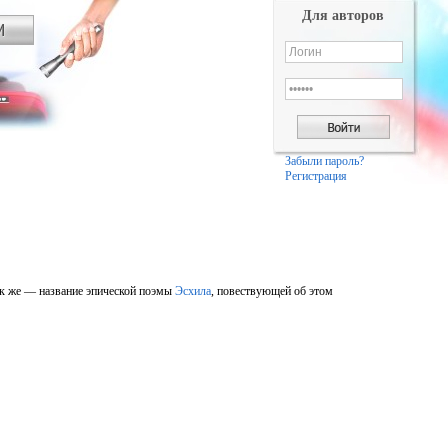
Для авторов
Забыли пароль?
Регистрация
ак же — название эпической поэмы
Эсхила
, повествующей об этом