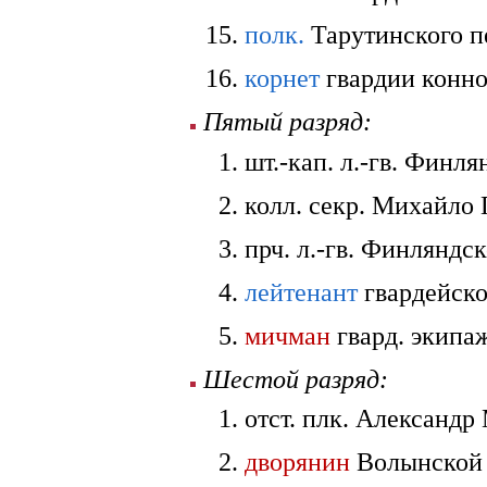
полк.
Тарутинского п
корнет
гвардии конно
Пятый разряд:
шт.-кап. л.-гв. Финл
колл. секр. Михайло Г
прч. л.-гв. Финляндск
лейтенант
гвардейско
мичман
гвард. экипаж
Шестой разряд:
отст. плк. Александр 
дворянин
Волынской 