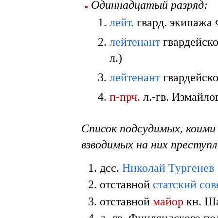
Одиннадцатый разряд:
лейт.
гвард. экипажа 
лейтенант
гвардейск
л.)
лейтенант
гвардейско
п-прч.
л.-гв. Измайло
Список подсудимых, коими 
взводимых на них преступл
дсс.
Николай Тургенев
отставной
статский сов
отставной
майор
кн. Ш
л.-гв. Финляндского п