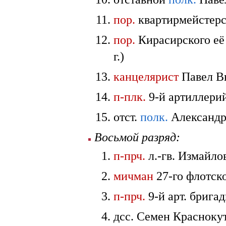
пор.
квартирмейстерск
пор.
Кирасирского её
г.)
канцелярист
Павел Вы
п-плк.
9-й артиллерий
отст.
полк.
Александр 
Восьмой разряд:
п-прч.
л.-гв. Измайло
мичман
27-го флотско
п-прч.
9-й арт. брига
дсс. Семен Краснокут