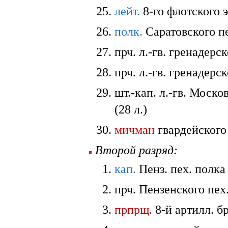
лейт.
8-го флотского 
полк.
Саратовского п
прч. л.-гв. гренадерс
прч. л.-гв. гренадерс
шт.-кап. л.-гв. Моск
(28 л.)
мичман
гвардейског
Второй разряд:
кап.
Пенз. пех. полка
прч. Пензенского пех
прпрщ.
8-й артилл. б