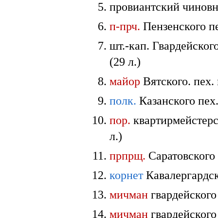
провиантский чиновни
п-прч.
Пензенского пе
шт.-кап. Гвардейско
(29 л.)
майор
Вятского. пех.
полк.
Казанского пех.
пор.
квартирмейстерс
л.)
прпрщ.
Саратовского
корнет
Кавалергардск
мичман
гвардейского 
мичман
гвардейского 