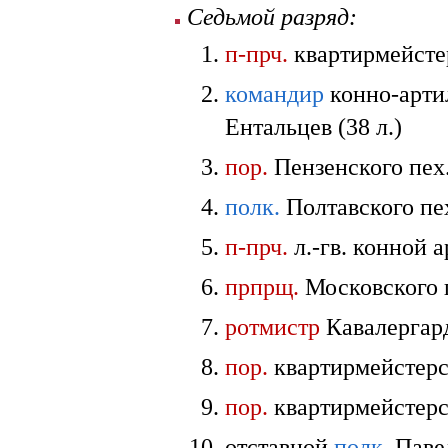
Седьмой разряд:
п-прч.
квартирмейстер
командир
конно-арти
Ентальцев (38 л.)
пор.
Пензенского пех
полк.
Полтавского пех
п-прч.
л.-гв. конной 
прпрщ.
Московского п
ротмистр
Кавалергард
пор.
квартирмейстерск
пор.
квартирмейстерск
отставной
полк.
Пав