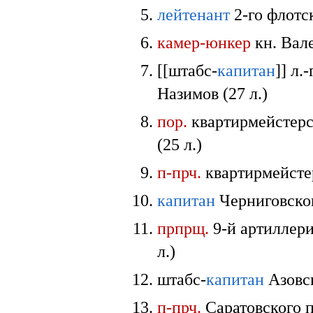
лейтенант
2-го флотс
камер-юнкер
кн. Вале
[[штабс-
капитан
]] л
Назимов (27 л.)
пор.
квартирмейстерс
(25 л.)
п-прч.
квартирмейстер
капитан
Черниговско
прпрщ.
9-й артиллери
л.)
штабс-
капитан
Азовск
п-прч.
Саратовского п