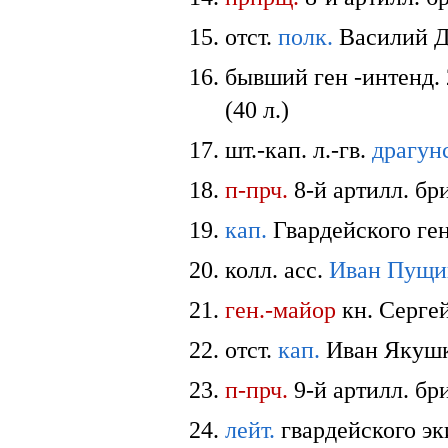
отст.
полк.
Василий Да
бывший ген -интенд.
(40 л.)
шт.-кап. л.-гв.
драгун
п-прч.
8-й артилл. бр
кап.
Гвардейского ген
колл. асс.
Иван Пущи
ген.-майор
кн. Сергей
отст.
кап.
Иван Якушки
п-прч.
9-й артилл. бр
лейт.
гвардейского эк