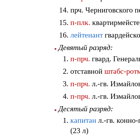
прч. Черниговского п
п-плк.
квартирмейсте
лейтенант
гвардейско
Девятый разряд:
п-прч.
гвард. Генерал
отставной
штабс-рот
п-прч.
л.-гв. Измайло
п-прч.
л.-гв. Измайло
Десятый разряд:
капитан
л.-гв. конно
(23 л)