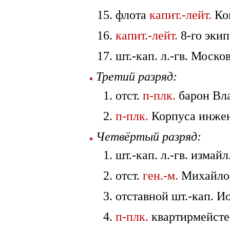
флота
капит.-лейт.
Кон
капит.-лейт.
8-го экип
шт.-кап. л.-гв. Моск
Третий разряд:
отст.
п-плк.
барон Вла
п-плк.
Корпуса инжене
Четвёртый разряд:
шт.-кап. л.-гв. измай
отст.
ген.-м.
Михайло 
отставной шт.-кап. И
п-плк.
квартирмейстер