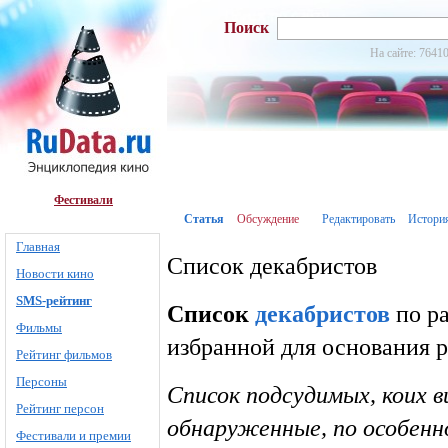
Поиск
На сайте: 76410
Фестивали
Статья
Обсуждение
Редактировать
Истори
Главная
Список декабристов
Новости кино
SMS-рейтинг
Список
декабристов
по ра
Фильмы
избранной для основания р
Рейтинг фильмов
Персоны
Список подсудимых, коих 
Рейтинг персон
обнаруженные, по особенно
Фестивали и премии