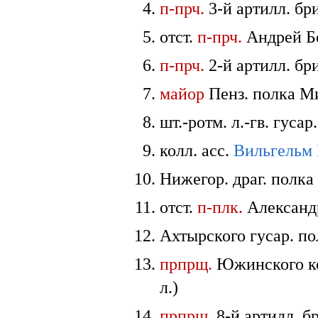
п-прч.
3-й артилл. бр
отст.
п-прч.
Андрей Бо
п-прч.
2-й артилл. бр
майор
Пенз. полка Ми
шт.-ротм. л.-гв. гуса
колл. асс.
Вильгельм
Нижегор. драг. полк
отст.
п-плк.
Алексан
Ахтырского гусар. п
прпрщ.
Южинского ко
л.)
прпрщ.
8-й артилл. б