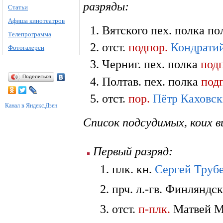
разряды:
Статьи
Афиша кинотеатров
Вятского пех. полка по
Телепрограмма
отст.
подпор.
Кондрати
Фотогалереи
Черниг. пех. полка
под
Поделиться
Полтав. пех. полка
под
отст.
пор.
Пётр Каховс
Канал в Яндекс.Дзен
Список подсудимых, коих 
Первый разряд:
плк. кн.
Сергей Труб
прч. л.-гв. Финляндс
отст.
п-плк.
Матвей Му