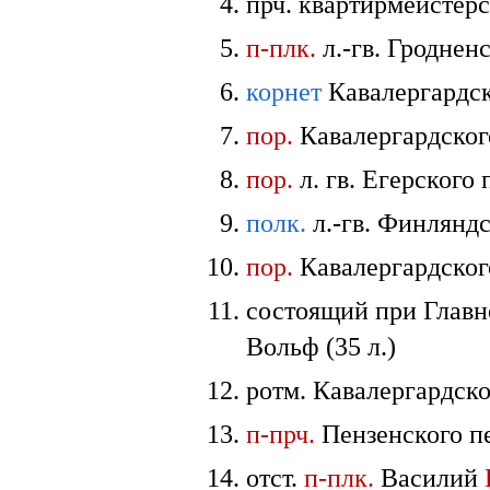
прч. квартирмейстерс
п-плк.
л.-гв. Гроднен
корнет
Кавалергардск
пор.
Кавалергардского
пор.
л. гв. Егерского
полк.
л.-гв. Финляндс
пор.
Кавалергардского
состоящий при Главн
Вольф (35 л.)
ротм. Кавалергардско
п-прч.
Пензенского пе
отст.
п-плк.
Василий