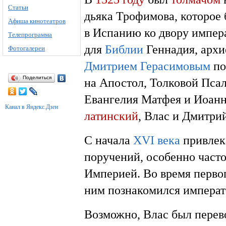
Статьи
дьяка Трофимова, которое
Афиша кинотеатров
в Испанию ко двору импер
Телепрограмма
для
Библии
Геннадия, архи
Фотогалереи
Дмитрием Герасимовым
по
Поделиться
на Апостол, Толковой Псал
Евангелия Матфея и Иоанн
Канал в Яндекс.Дзен
латинский
, Влас и Дмитри
С начала
XVI века
привлек
поручений, особенно част
Империей. Во время перво
ним познакомился импера
Возможно, Влас был перево