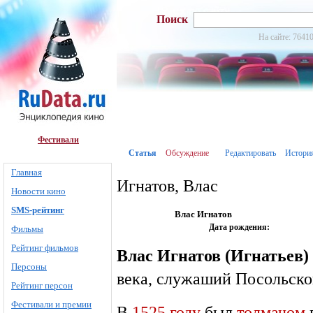
Поиск
На сайте: 76410
Фестивали
Статья
Обсуждение
Редактировать
Истори
Главная
Игнатов, Влас
Новости кино
SMS-рейтинг
Влас Игнатов
Дата рождения:
Фильмы
Рейтинг фильмов
Влас Игнатов (Игнатьев)
Персоны
века, служаший Посольског
Рейтинг персон
Фестивали и премии
В
1525 году
был
толмачом