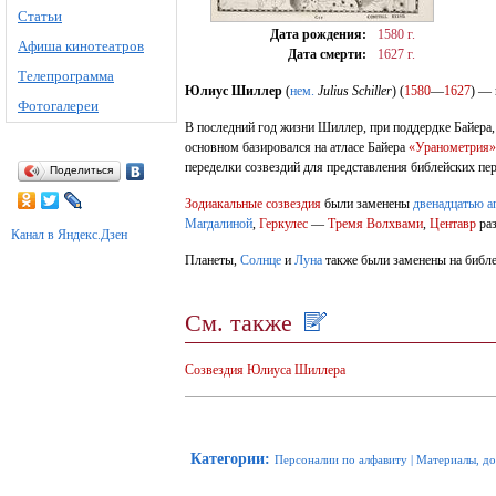
Статьи
Дата рождения:
1580 г.
Афиша кинотеатров
Дата смерти:
1627 г.
Телепрограмма
Юлиус Шиллер
(
нем.
Julius Schiller
) (
1580
—
1627
) —
Фотогалереи
В последний год жизни Шиллер, при поддердке Байера
основном базировался на атласе Байера
«Уранометрия»
переделки созвездий для представления библейских пе
Поделиться
Зодиакальные созвездия
были заменены
двенадцатью а
Магдалиной
,
Геркулес
—
Тремя Волхвами
,
Центавр
раз
Канал в Яндекс.Дзен
Планеты,
Солнце
и
Луна
также были заменены на библе
См. также
Созвездия Юлиуса Шиллера
Категории
:
Персоналии по алфавиту
|
Материалы, д