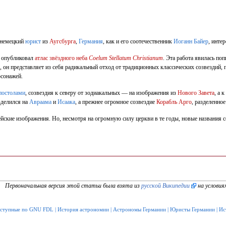
 немецкий
юрист
из
Аугсбурга
,
Германия
, как и его соотечественник
Иоганн Байер
, инте
, опубликовал
атлас звёздного неба
Coelum Stellatum Christianum
. Эта работа явилась по
, он представляет из себя радикальный отход от традиционных классических созвездий,
рсонажей.
постолами
, созвездия к северу от зодиакальных — на изображения из
Нового Завета
, а 
делился на
Авраама
и
Исаака
, а прежнее огромное созвездие
Корабль Арго
, разделенно
йские изображения. Но, несмотря на огромную силу церкви в те годы, новые названия с
Первоначальная версия этой статьи была взята из
русской Википедии
на условия
оступные по GNU FDL
|
История астрономии
|
Астрономы Германии
|
Юристы Германии
|
Ис