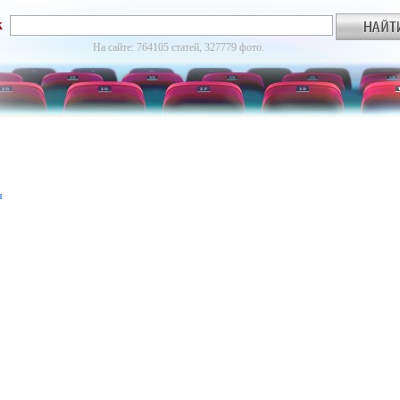
к
На сайте: 764105 статей, 327779 фото.
я