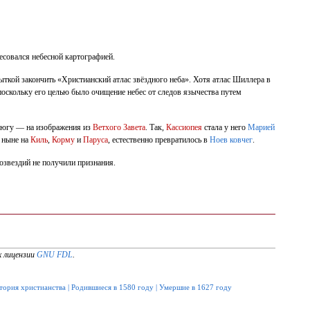
ресовался небесной картографией.
пыткой закончить «Христианский атлас звёздного неба». Хотя атлас Шиллера в
 поскольку его целью было очищение небес от следов язычества путем
к югу — на изображения из
Ветхого Завета
. Так,
Кассиопея
стала у него
Марией
е ныне на
Киль
,
Корму
и
Паруса
, естественно превратилось в
Ноев ковчег
.
озвездий не получили признания.
х лицензии
GNU FDL
.
тория христианства
|
Родившиеся в 1580 году
|
Умершие в 1627 году